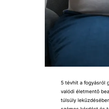
5 tévhit a fogyásró
valódi életmentő be
túlsúly leküzdésébe
számos kérdést és té