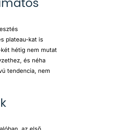
yamatos
vesztés
s plateau-kat is
-két hétig nem mutat
yzethez, és néha
ávú tendencia, nem
ek
Valóban, az első