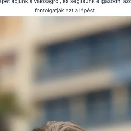
épet adjunk a valóságról, és segítsünk eligazodni az
fontolgatják ezt a lépést.