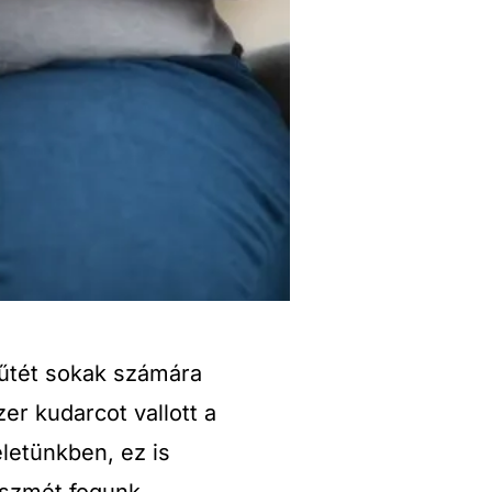
űtét sokak számára
r kudarcot vallott a
letünkben, ez is
veszmét fogunk