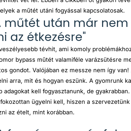
elyek a műtét utáni fogyással kapcsolatosak.
 "A műtét után már nem 
i az étkezésre"
egveszélyesebb tévhit, ami komoly problémákho
gyomor bypass műtét valamiféle varázsütésre m
tos gondot. Valójában ez messze nem így van! 
elni arra, mit és hogyan eszünk. A gyomrunk ka
b adagokat kell fogyasztanunk, de gyakrabban. 
 fokozottan ügyelni kell, hiszen a szervezetün
ni az ételt, mint korábban.