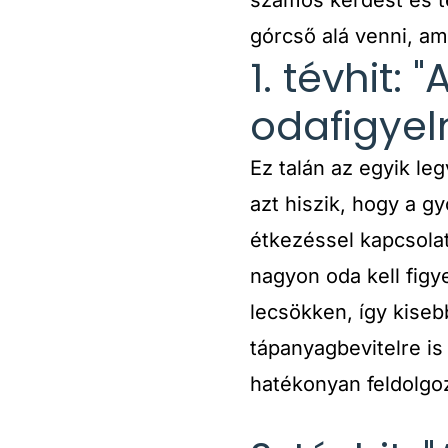
górcső alá venni, am
1. tévhit:
odafigyeln
Ez talán az egyik l
azt hiszik, hogy a 
étkezéssel kapcsola
nagyon oda kell figy
lecsökken, így kiseb
tápanyagbevitelre is
hatékonyan feldolgoz