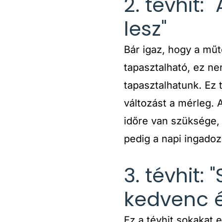
2. tévhit:
lesz"
Bár igaz, hogy a műt
tapasztalható, ez ne
tapasztalhatunk. Ez 
változást a mérleg. 
időre van szüksége,
pedig a napi ingadoz
3. tévhit
kedvenc é
Ez a tévhit sokakat e