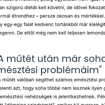
 szigorú diétát kell követni, de idővel fokoza
rmál étrendhez – persze okosan és mértékkel. 
y egy-egy falat kedvenc tortánkból már kielégít
genni. De ettől még nem kell teljesen lemonda
: "A műtét után már so
mésztési problémáim"
 műtét valóban segíthet számos emésztési pr
lenti azt, hogy soha többé nem lesznek ilyen g
 emésztési nehézségek is jelentkezhetnek. Pél
t "dömping szindrómát", amikor túl gyorsan, tú