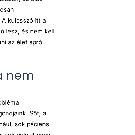
tosan
A kulcsszó itt a
ő lesz, és nem kell
ni az élet apró
ha nem
obléma
ondjaink. Sőt, a
dául, sok páciens
l sok cukrot vagy