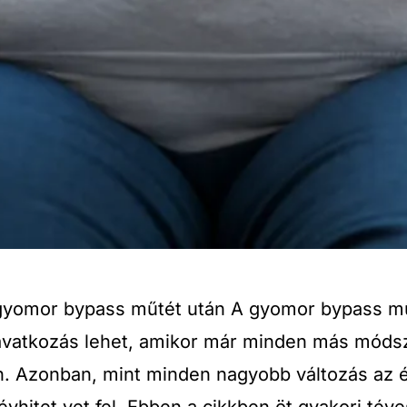
l gyomor bypass műtét után A gyomor bypass m
avatkozás lehet, amikor már minden más módsze
n. Azonban, mint minden nagyobb változás az é
vhitet vet fel. Ebben a cikkben öt gyakori té