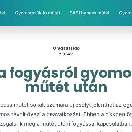
tét
Gyomorszűkítő műtét
SASI bypass műtét
Gyomo
Olvasási idő
2-3 perc
 a fogyásról gyom
műtét után
pass műtét sokak számára új esélyt jelenthet az e
ámos tévhit övezi a beavatkozást. Ebben a cikkben öt
izsgálunk meg a műtét utáni fogyással kapcsolatban