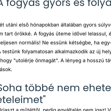
 "A fogyás gyors és fol
ét utáni első hónapokban általában gyors súly
m tart örökké. A fogyás üteme idővel lelassul, é
teljesen normális! Ne essünk kétségbe, ha egy
A testünk folyamatosan alkalmazkodik az új hel
 hogy "utolérje önmagát". A lényeg a hosszú t
ások.
: "Soha többé nem ehet
teleimet"
lriaszt a műtéttől, pedig egyáltalán nem igaz! 