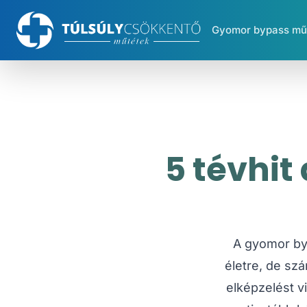
Gyomor bypass mű
5 tévhit
A gyomor by
életre, de sz
elképzelést v