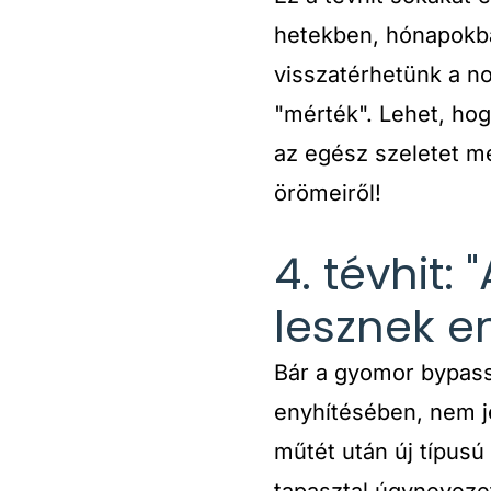
hetekben, hónapokban
visszatérhetünk a no
"mérték". Lehet, hog
az egész szeletet me
örömeiről!
4. tévhit
lesznek e
Bár a gyomor bypass
enyhítésében, nem je
műtét után új típusú
tapasztal úgynevezet