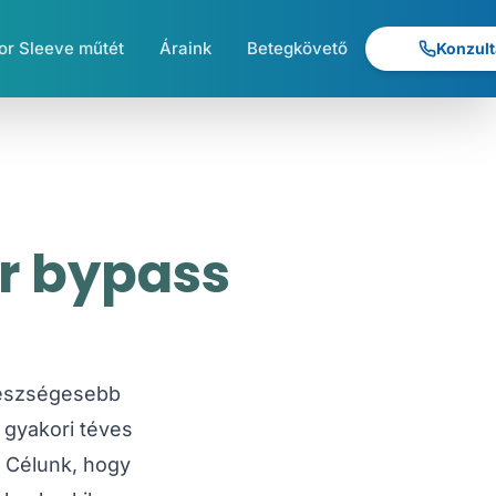
r Sleeve műtét
Áraink
Betegkövető
Konzult
or bypass
gészségesebb
 gyakori téves
. Célunk, hogy