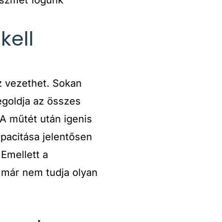
kell
z vezethet. Sokan
egoldja az összes
A műtét után igenis
pacitása jelentősen
Emellett a
k már nem tudja olyan