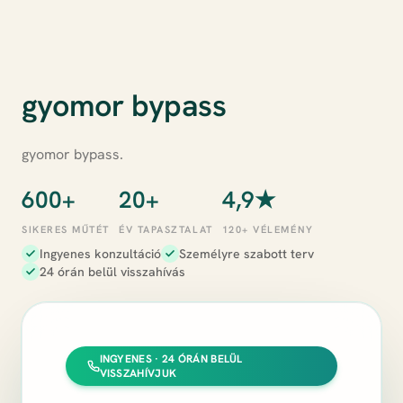
gyomor bypass
gyomor bypass.
600+
20+
4,9★
SIKERES MŰTÉT
ÉV TAPASZTALAT
120+ VÉLEMÉNY
Ingyenes konzultáció
Személyre szabott terv
24 órán belül visszahívás
INGYENES · 24 ÓRÁN BELÜL
VISSZAHÍVJUK