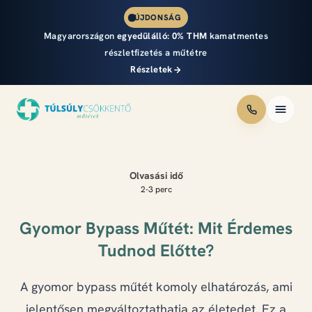
ÚJDONSÁG
Magyarországon
egyedülálló:
0% THM
kamatmentes
részletfizetés a műtétre
Részletek
Módszerek
Olvasási idő
Áraink
2-3 perc
Részletfizetés
Gyomor Bypass Műtét: Mit Érdemes
Tudnod Előtte?
Eredmények
A gyomor bypass műtét komoly elhatározás, ami
Csapat
jelentősen megváltoztathatja az életedet. Ez a