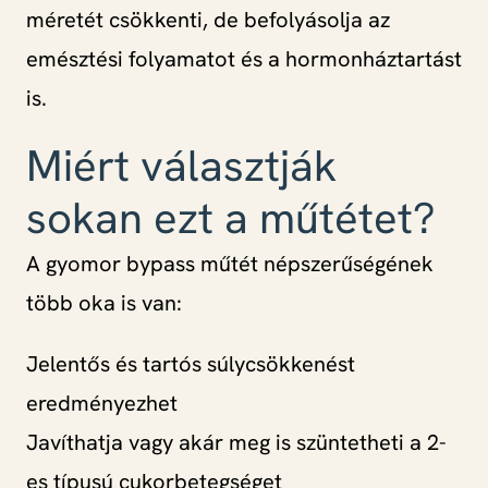
méretét csökkenti, de befolyásolja az
emésztési folyamatot és a hormonháztartást
is.
Miért választják
sokan ezt a műtétet?
A gyomor bypass műtét népszerűségének
több oka is van:
Jelentős és tartós súlycsökkenést
eredményezhet
Javíthatja vagy akár meg is szüntetheti a 2-
es típusú cukorbetegséget