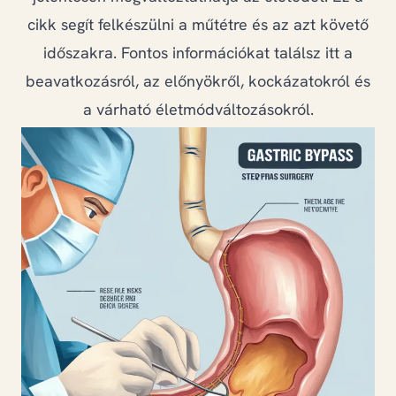
GYIK
cikk segít felkészülni a műtétre és az azt követő
időszakra. Fontos információkat találsz itt a
beavatkozásról, az előnyökről, kockázatokról és
+36 20 823 6419
a várható életmódváltozásokról.