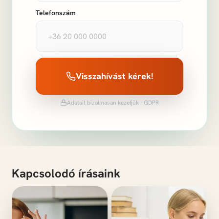
Telefonszám
Visszahívást kérek!
Adatait bizalmasan kezeljük · GDPR
Kapcsolodó írásaink