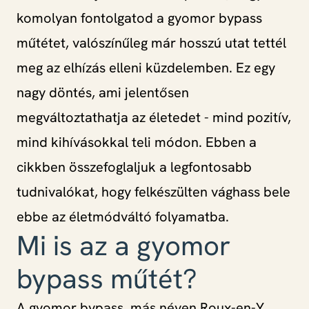
komolyan fontolgatod a gyomor bypass
műtétet, valószínűleg már hosszú utat tettél
meg az elhízás elleni küzdelemben. Ez egy
nagy döntés, ami jelentősen
megváltoztathatja az életedet - mind pozitív,
mind kihívásokkal teli módon. Ebben a
cikkben összefoglaljuk a legfontosabb
tudnivalókat, hogy felkészülten vághass bele
ebbe az életmódváltó folyamatba.
Mi is az a gyomor
bypass műtét?
A gyomor bypass, más néven Roux-en-Y