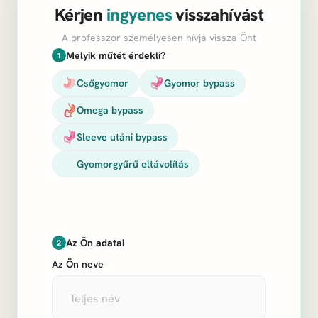
Kérjen
ingyenes
visszahívást
A professzor személyesen hívja vissza Önt
Melyik műtét érdekli?
1
Csőgyomor
Gyomor bypass
Omega bypass
Sleeve utáni bypass
Gyomorgyűrű eltávolítás
Az Ön adatai
2
Az Ön neve