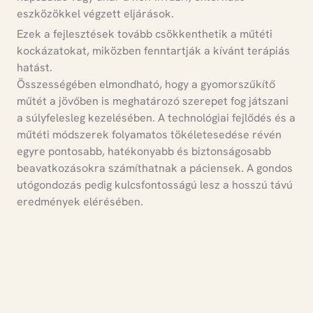
eszközökkel végzett eljárások.
Ezek a fejlesztések tovább csökkenthetik a műtéti
kockázatokat, miközben fenntartják a kívánt terápiás
hatást
.
Összességében elmondható, hogy a
gyomorszűkítő
műtét a jövőben is meghatározó szerepet fog játszani
a súlyfelesleg kezelésében
. A technológiai fejlődés és a
műtéti módszerek folyamatos tökéletesedése révén
egyre pontosabb, hatékonyabb és biztonságosabb
beavatkozásokra számíthatnak a páciensek. A gondos
utógondozás pedig kulcsfontosságú lesz a hosszú távú
eredmények elérésében.