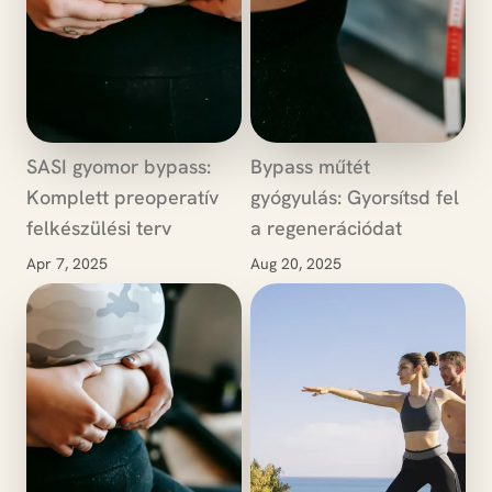
SASI gyomor bypass:
Bypass műtét
Komplett preoperatív
gyógyulás: Gyorsítsd fel
felkészülési terv
a regenerációdat
Apr 7, 2025
Aug 20, 2025