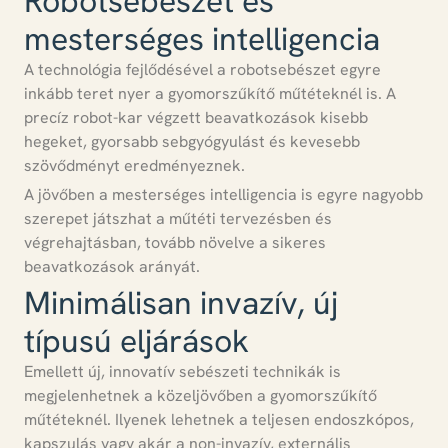
Robotsebészet és
mesterséges intelligencia
A technológia fejlődésével a
robotsebészet egyre
inkább teret nyer a gyomorszűkítő műtéteknél is
. A
precíz robot-kar végzett beavatkozások kisebb
hegeket, gyorsabb sebgyógyulást és kevesebb
szövődményt eredményeznek.
A jövőben a mesterséges intelligencia is egyre nagyobb
szerepet játszhat a műtéti tervezésben és
végrehajtásban
, tovább növelve a sikeres
beavatkozások arányát.
Minimálisan invazív, új
típusú eljárások
Emellett
új, innovatív sebészeti technikák is
megjelenhetnek
a közeljövőben a gyomorszűkítő
műtéteknél. Ilyenek lehetnek a teljesen endoszkópos,
kapszulás vagy akár a non-invazív, externális