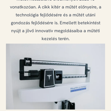
GYIK
vonatkozóan. A cikk kitér a műtét előnyeire, a
technológia fejlődésére és a műtét utáni
gondozás fejlődésére is. Emellett betekintést
+36 20 823 6419
nyújt a jövő innovatív megoldásaiba a műtéti
kezelés terén.