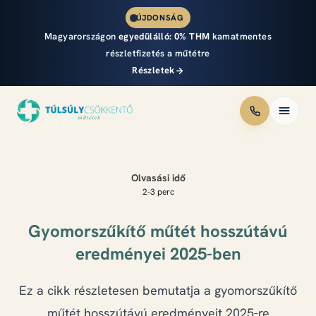
ÚJDONSÁG
Magyarországon
egyedülálló:
0% THM
kamatmentes
részletfizetés a műtétre
Részletek
Módszerek
Olvasási idő
Áraink
2-3 perc
Részletfizetés
Gyomorszűkítő műtét hosszútávú
eredményei 2025-ben
Eredmények
Ez a cikk részletesen bemutatja a gyomorszűkítő
Csapat
műtét hosszútávú eredményeit 2025-re