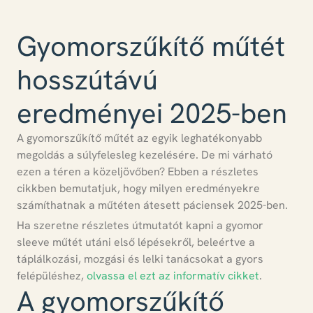
Gyomorszűkítő műtét
hosszútávú
eredményei 2025-ben
A
gyomorszűkítő műtét
az egyik leghatékonyabb
megoldás a súlyfelesleg kezelésére. De mi várható
ezen a téren a közeljövőben? Ebben a részletes
cikkben bemutatjuk, hogy
milyen eredményekre
számíthatnak a műtéten átesett páciensek 2025-ben
.
Ha szeretne részletes útmutatót kapni a gyomor
sleeve műtét utáni első lépésekről, beleértve a
táplálkozási, mozgási és lelki tanácsokat a gyors
felépüléshez,
olvassa el ezt az informatív cikket
.
A gyomorszűkítő