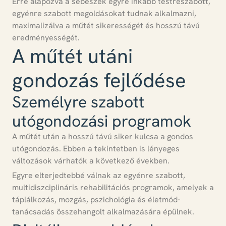
Erre alapozva a sebészek
egyre inkább testreszabott,
egyénre szabott megoldásokat tudnak alkalmazni
,
maximalizálva a műtét sikerességét és hosszú távú
eredményességét.
A műtét utáni
gondozás fejlődése
Személyre szabott
utógondozási programok
A műtét után a
hosszú távú siker kulcsa a gondos
utógondozás
. Ebben a tekintetben is lényeges
változások várhatók a következő években.
Egyre elterjedtebbé válnak az egyénre szabott,
multidiszciplináris rehabilitációs programok
, amelyek a
táplálkozás, mozgás, pszichológia és életmód-
tanácsadás összehangolt alkalmazására épülnek.