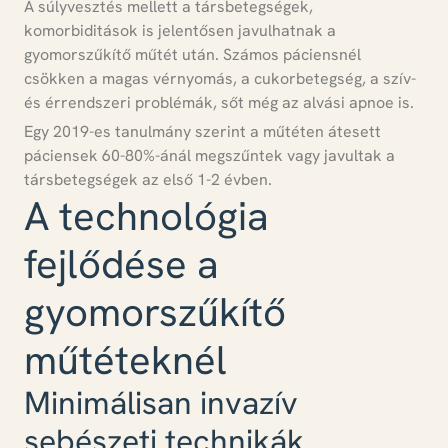
A súlyvesztés mellett a
társbetegségek,
komorbiditások is jelentősen javulhatnak
a
gyomorszűkítő műtét után. Számos páciensnél
csökken a magas vérnyomás, a cukorbetegség, a szív-
és érrendszeri problémák, sőt még az alvási apnoe is.
Egy 2019-es tanulmány szerint a műtéten átesett
páciensek 60-80%-ánál megszűntek vagy javultak a
társbetegségek az első 1-2 évben.
A technológia
fejlődése a
gyomorszűkítő
műtéteknél
Minimálisan invazív
sebészeti technikák