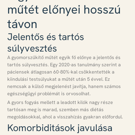
műtét előnyei hosszú
távon
Jelentős és tartós
súlyvesztés
A gyomorszűkítő műtét egyik fő előnye a jelentős és
tartós súlyvesztés
. Egy 2020-as tanulmány szerint a
páciensek átlagosan 60-80%-kal csökkentették a
kiindulási testsúlyukat a műtét után 5 évvel. Ez
nemcsak a külső megjelenést javítja, hanem számos
egészségügyi problémát is orvosolhat.
A gyors fogyás mellett a leadott kilók nagy része
tartósan meg is marad
, szemben más diétás
megoldásokkal, ahol a visszahízás gyakran előfordul.
Komorbiditások javulása