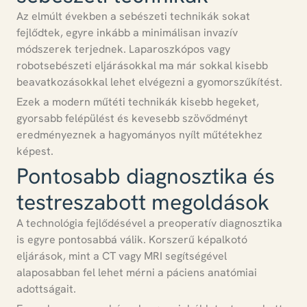
Az elmúlt években
a sebészeti technikák sokat
fejlődtek
, egyre inkább a minimálisan invazív
módszerek terjednek. Laparoszkópos vagy
robotsebészeti eljárásokkal ma már sokkal kisebb
beavatkozásokkal lehet elvégezni a gyomorszűkítést.
Ezek a modern műtéti technikák kisebb hegeket,
gyorsabb felépülést és kevesebb szövődményt
eredményeznek
a hagyományos nyílt műtétekhez
képest.
Pontosabb diagnosztika és
testreszabott megoldások
A technológia fejlődésével a
preoperatív diagnosztika
is egyre pontosabbá válik
. Korszerű képalkotó
eljárások, mint a CT vagy MRI segítségével
alaposabban fel lehet mérni a páciens anatómiai
adottságait.