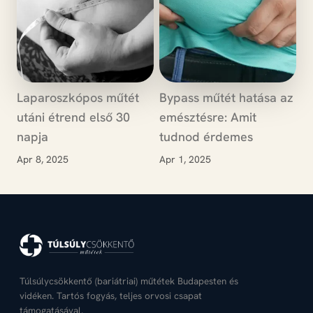
Laparoszkópos műtét
Bypass műtét hatása az
utáni étrend első 30
emésztésre: Amit
napja
tudnod érdemes
Apr 8, 2025
Apr 1, 2025
Túlsúlycsökkentő (bariátriai) műtétek Budapesten és
vidéken. Tartós fogyás, teljes orvosi csapat
támogatásával.