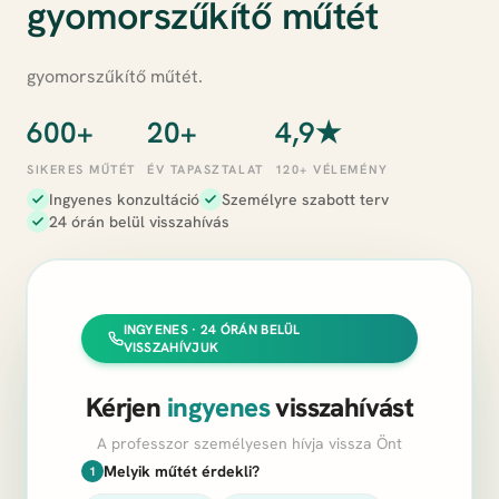
gyomorszűkítő műtét
gyomorszűkítő műtét.
600+
20+
4,9★
SIKERES MŰTÉT
ÉV TAPASZTALAT
120+ VÉLEMÉNY
Ingyenes konzultáció
Személyre szabott terv
24 órán belül visszahívás
INGYENES · 24 ÓRÁN BELÜL
VISSZAHÍVJUK
Kérjen
ingyenes
visszahívást
A professzor személyesen hívja vissza Önt
Melyik műtét érdekli?
1