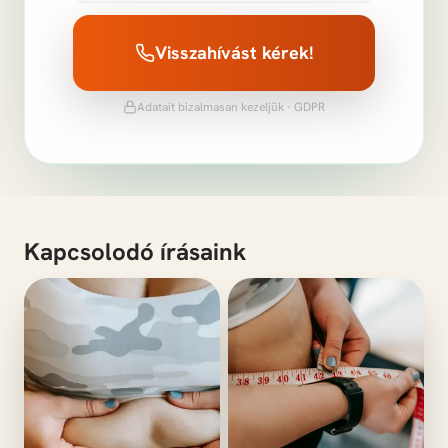
Visszahívást kérek!
Adatait bizalmasan kezeljük · GDPR
Kapcsolodó írásaink