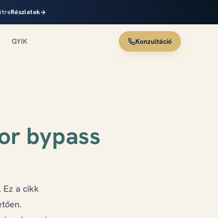
étre
Részletek
GYIK
Konzultáció
or bypass
 Ez a cikk
etően.