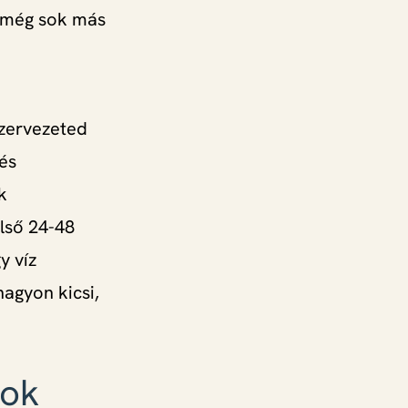
s még sok más
e
szervezeted
és
k
első 24-48
y víz
agyon kicsi,
sok