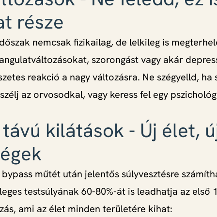
t része
dőszak nemcsak fizikailag, de lelkileg is megterhe
angulatváltozásokat, szorongást vagy akár depress
zetes reakció a nagy változásra. Ne szégyelld, ha 
zélj az orvosodkal, vagy keress fel egy pszichológ
távú kilátások - Új élet, ú
ségek
bypass műtét után jelentős súlyvesztésre számítha
leges testsúlyának 60-80%-át is leadhatja az első 
ás, ami az élet minden területére kihat: