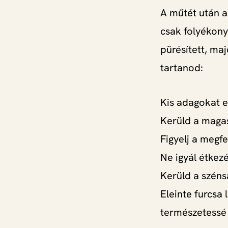
A műtét után a
csak folyékony
pürésített, maj
tartanod:
Kis adagokat e
Kerüld a magas
Figyelj a megfe
Ne igyál étkez
Kerüld a széns
Eleinte furcsa 
természetessé 