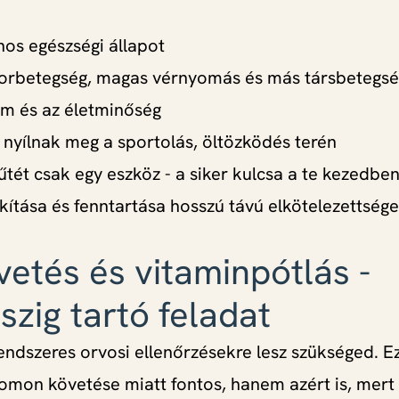
nos egészségi állapot
orbetegség, magas vérnyomás és más társbetegs
m és az életminőség
 nyílnak meg a sportolás, öltözködés terén
tét csak egy eszköz - a siker kulcsa a te kezedben
kítása és fenntartása hosszú távú elkötelezettséget
etés és vitaminpótlás -
szig tartó feladat
endszeres orvosi ellenőrzésekre lesz szükséged. 
omon követése miatt fontos, hanem azért is, mert