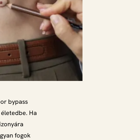
mor bypass
 életedbe. Ha
bizonyára
ogyan fogok