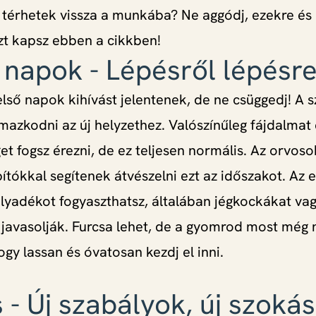
 térhetek vissza a munkába? Ne aggódj, ezekre é
zt kapsz ebben a cikkben!
 napok - Lépésről lépésr
első napok kihívást jelentenek, de ne csüggedj! A 
lmazkodni az új helyzethez. Valószínűleg fájdalmat 
et fogsz érezni, de ez teljesen normális. Az orvoso
ítókkal segítenek átvészelni ezt az időszakot. Az 
lyadékot fogyaszthatsz, általában jégkockákat vag
 javasolják. Furcsa lehet, de a gyomrod most még n
ogy lassan és óvatosan kezdj el inni.
 - Új szabályok, új szoká