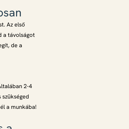
tosan
st. Az első
 a távolságot
gít, de a
Általában 2-4
is szükséged
nél a munkába!
s a