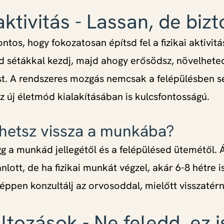
 aktivitás - Lassan, de biz
ntos, hogy fokozatosan építsd fel a fizikai aktivitá
 sétákkal kezdj, majd ahogy erősödsz, növelheted
ást. A rendszeres mozgás nemcsak a felépülésben se
z új életmód kialakításában is kulcsfontosságú.
rhetsz vissza a munkába?
g a munkád jellegétől és a felépülésed ütemétől. 
nlott, de ha fizikai munkát végzel, akár 6-8 hétre 
éppen konzultálj az orvosoddal, mielőtt visszatér
áltozások - Ne feledd, ez i