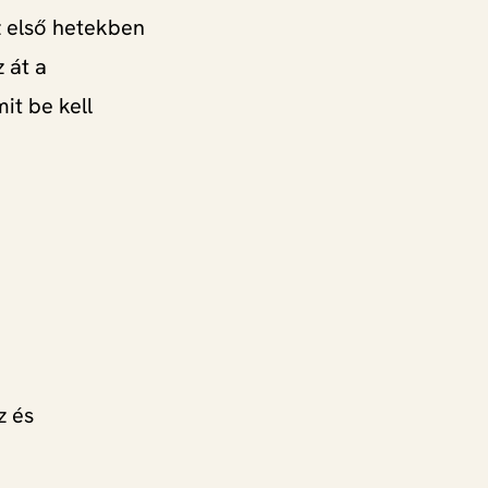
z első hetekben
 át a
it be kell
z és