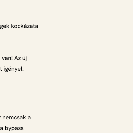
égek kockázata
 van! Az új
 igényel.
Ez nemcsak a
 a bypass