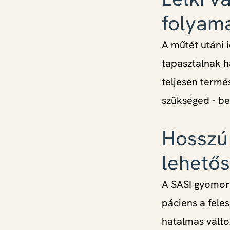
folyama
A műtét utáni i
tapasztalnak h
teljesen termés
szükséged - bes
Hosszú 
lehető
A SASI gyomor 
páciens a feles
hatalmas változ