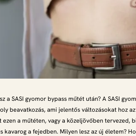
tsz a SASI gyomor bypass műtét után? A SASI gyo
ly beavatkozás, ami jelentős változásokat hoz az
t ezen a műtéten, vagy a közeljövőben tervezed, 
s kavarog a fejedben. Milyen lesz az új életem? H