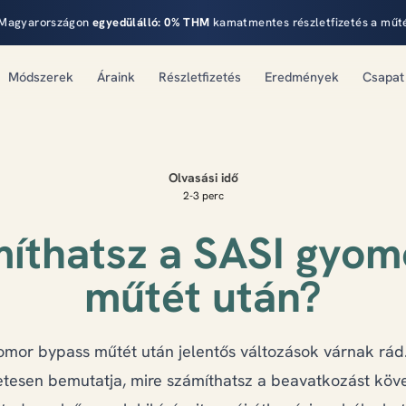
Magyarországon
egyedülálló:
0% THM
kamatmentes részletfizetés a műt
Módszerek
Áraink
Részletfizetés
Eredmények
Csapat
Olvasási idő
2-3 perc
míthatsz a SASI gyom
műtét után?
omor bypass műtét után jelentős változások várnak rád.
etesen bemutatja, mire számíthatsz a beavatkozást köv