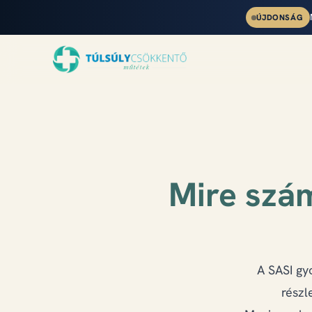
ÚJDONSÁG
Mire szá
A SASI gy
részl