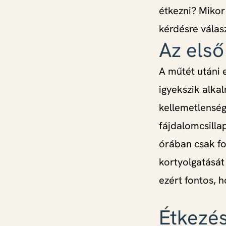
étkezni? Mikor
kérdésre válas
Az első
A műtét utáni 
igyekszik alka
kellemetlenség
fájdalomcsillap
órában csak fo
kortyolgatását
ezért fontos, h
Étkezés