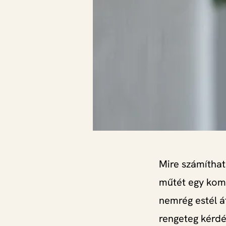
Mire számítha
műtét egy komo
nemrég estél á
rengeteg kérdé