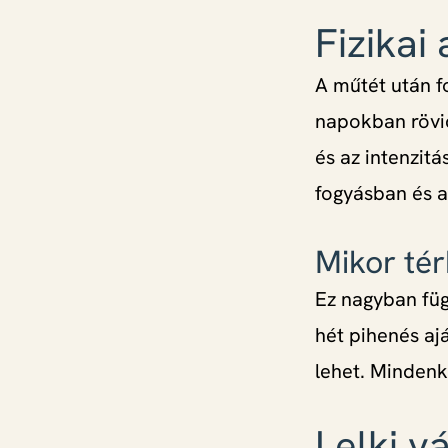
Fizikai
A műtét után fo
napokban rövid
és az intenzit
fogyásban és a
Mikor té
Ez nagyban füg
hét pihenés ajá
lehet. Mindenk
Lelki v