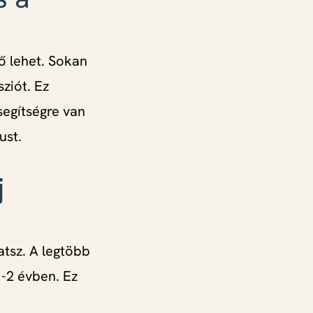
lő lehet. Sokan
ziót. Ez
segítségre van
ust.
j
tsz. A legtöbb
1-2 évben. Ez