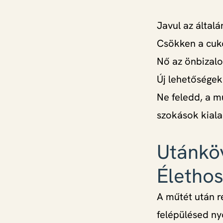
Javul az általá
Csökken a cuk
Nő az önbizalo
Új lehetőségek
Ne feledd, a mű
szokások kiala
Utánköv
Élethos
A műtét után r
felépülésed ny