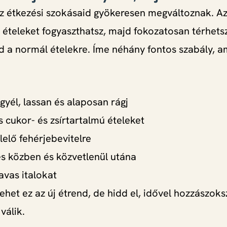
z étkezési szokásaid gyökeresen megváltoznak. A
 ételeket fogyaszthatsz, majd fokozatosan térhetsz
d a normál ételekre. Íme néhány fontos szabály, am
gyél, lassan és alaposan rágj
 cukor- és zsírtartalmú ételeket
lelő fehérjebevitelre
és közben és közvetlenül utána
avas italokat
lehet ez az új étrend, de hidd el, idővel hozzászoks
válik.