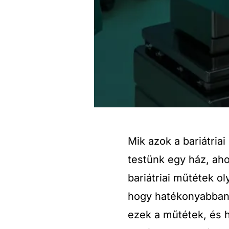
Mik azok a bariátria
testünk egy ház, ahol
bariátriai műtétek o
hogy hatékonyabban 
ezek a műtétek, és h