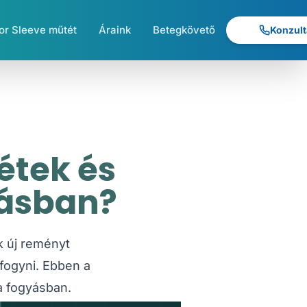
r Sleeve műtét
Áraink
Betegkövető
Konzult
étek és
yásban?
k új reményt
fogyni. Ebben a
a fogyásban.