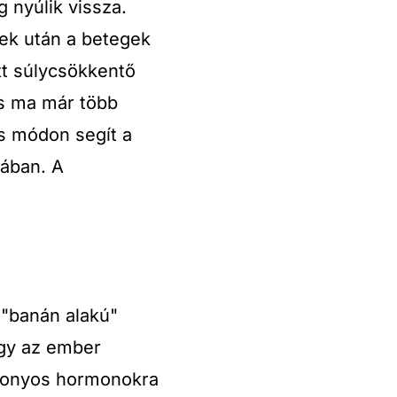
 nyúlik vissza.
ek után a betegek
ott súlycsökkentő
és ma már több
s módon segít a
ában. A
 "banán alakú"
így az ember
izonyos hormonokra