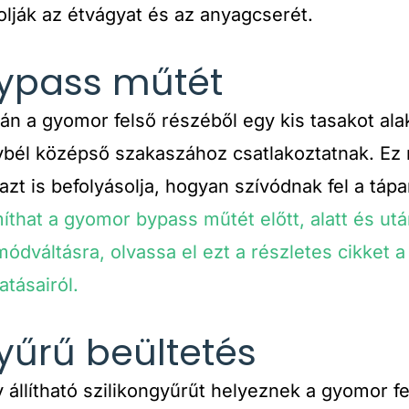
olják az étvágyat és az anyagcserét.
pass műtét
 a gyomor felső részéből egy kis tasakot alak
ybél középső szakaszához csatlakoztatnak. Ez
zt is befolyásolja, hogyan szívódnak fel a táp
íthat a gyomor bypass műtét előtt, alatt és ut
módváltásra, olvassa el ezt a részletes cikket 
tásairól.
űrű beültetés
 állítható szilikongyűrűt helyeznek a gyomor f