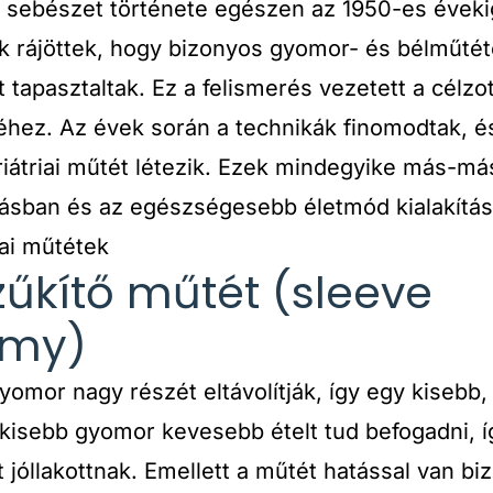
ai sebészet története egészen az 1950-es évekig
k rájöttek, hogy bizonyos gyomor- és bélműtét
t tapasztaltak. Ez a felismerés vezetett a célz
séhez. Az évek során a technikák finomodtak, 
riátriai műtét létezik. Ezek mindegyike más-má
ásban és az egészségesebb életmód kialakítás
iai műtétek
kítő műtét (sleeve
omy)
yomor nagy részét eltávolítják, így egy kisebb,
kisebb gyomor kevesebb ételt tud befogadni, 
 jóllakottnak. Emellett a műtét hatással van b