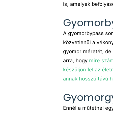
is, amelyek befolyás
Gyomorby
A gyomorbypass során
közvetlenül a vékon
gyomor méretét, de a
arra, hogy
mire szám
készüljön fel az élet
annak hosszú távú ha
Gyomorgy
Ennél a műtétnél egy