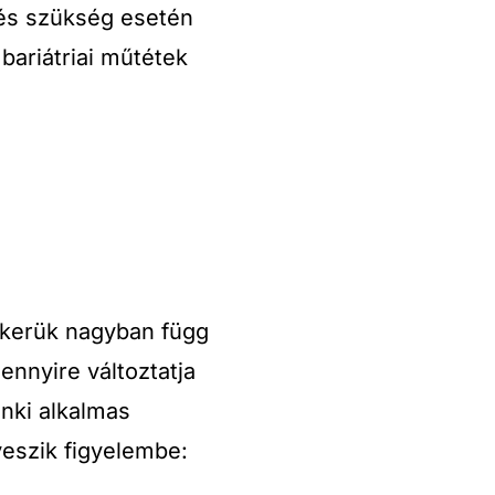
 és szükség esetén
bariátriai műtétek
ikerük nagyban függ
ennyire változtatja
nki alkalmas
veszik figyelembe: