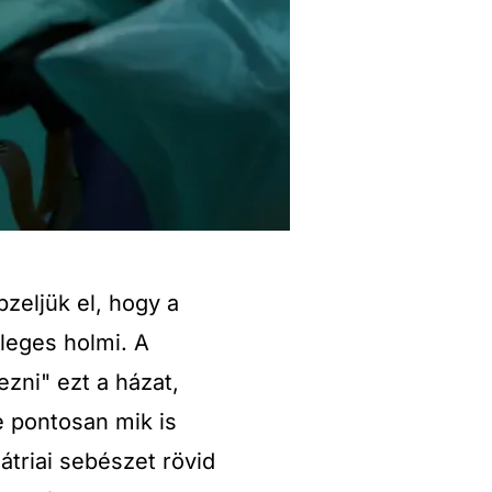
zeljük el, hogy a
sleges holmi. A
zni" ezt a házat,
 pontosan mik is
triai sebészet rövid