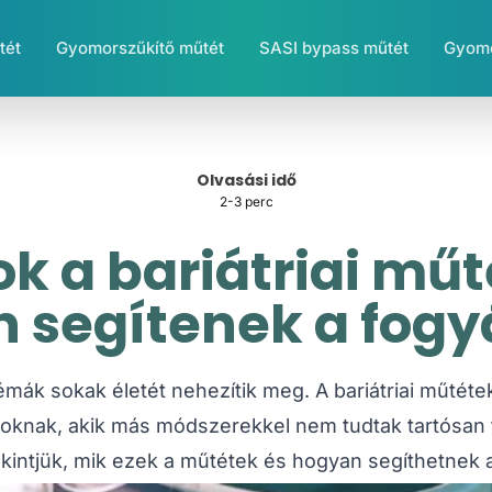
tét
Gyomorszűkítő műtét
SASI bypass műtét
Gyomo
Olvasási idő
2-3 perc
ok a bariátriai műt
 segítenek a fog
émák sokak életét nehezítik meg. A bariátriai műtéte
zoknak, akik más módszerekkel nem tudtak tartósan 
ekintjük, mik ezek a műtétek és hogyan segíthetnek 