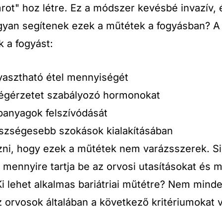
rot" hoz létre. Ez a módszer kevésbé invazív,
gyan segítenek ezek a műtétek a fogyásban? A 
k a fogyást:
gyasztható étel mennyiségét
ségérzetet szabályozó hormonokat
panyagok felszívódását
észségesebb szokások kialakításában
ni, hogy ezek a műtétek nem varázsszerek. S
s mennyire tartja be az orvosi utasításokat és m
i lehet alkalmas bariátriai műtétre? Nem minde
Az orvosok általában a következő kritériumokat 