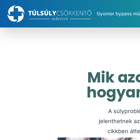
Gyomor bypass mű
Mik az
hogyan
A súlyprobl
jelenthetnek a
cikkben átt