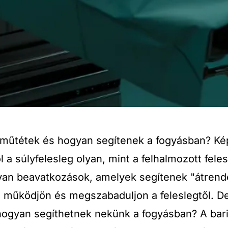
i műtétek és hogyan segítenek a fogyásban? Kép
 a súlyfelesleg olyan, mint a felhalmozott fele
lyan beavatkozások, amelyek segítenek "átrende
működjön és megszabaduljon a feleslegtől. De
ogyan segíthetnek nekünk a fogyásban? A bariá