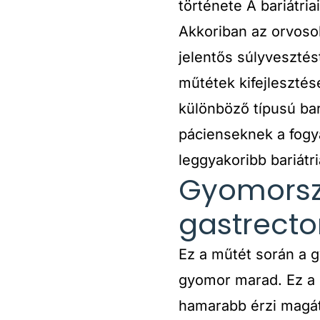
története A bariátri
Akkoriban az orvoso
jelentős súlyvesztés
műtétek kifejleszté
különböző típusú ba
pácienseknek a fogy
leggyakoribb bariátr
Gyomorszű
gastrect
Ez a műtét során a g
gyomor marad. Ez a 
hamarabb érzi magát