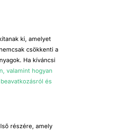
ítanak ki, amelyet
 nemcsak csökkenti a
anyagok. Ha kíváncsi
án, valamint hogyan
a beavatkozásról és
első részére, amely