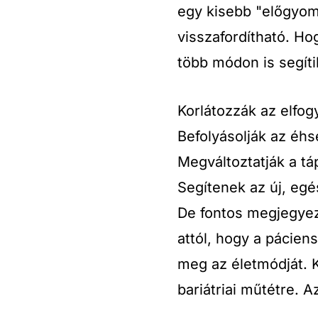
egy kisebb "előgyom
visszafordítható. Ho
több módon is segíti
Korlátozzák az elfo
Befolyásolják az éh
Megváltoztatják a tá
Segítenek az új, eg
De fontos megjegyez
attól, hogy a pácien
meg az életmódját. K
bariátriai műtétre. 