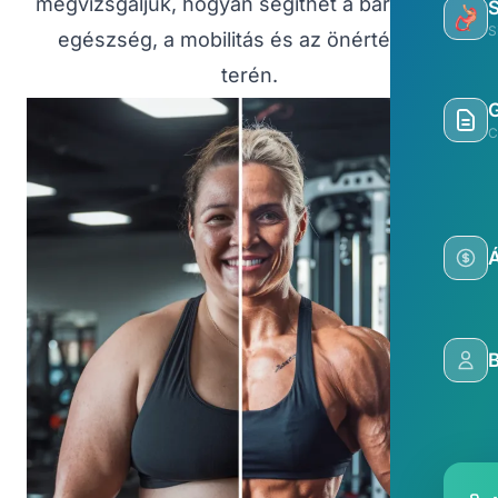
megvizsgáljuk, hogyan segíthet a bariátria az
S
egészség, a mobilitás és az önértékelés
terén.
C
Á