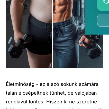
Életminőség - ez a szó sokunk számára
talán elcsépeltnek tűnhet, de valójában
rendkívül fontos. Hiszen ki ne szeretne