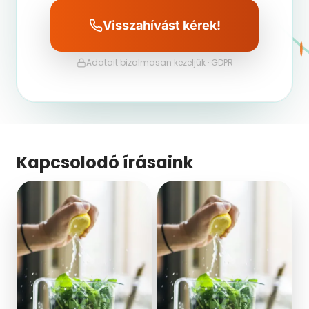
Visszahívást kérek!
Adatait bizalmasan kezeljük · GDPR
Kapcsolodó írásaink