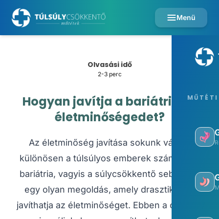
Menü
Olvasási idő
2-3 perc
Hogyan javítja a bariátria az
MŰTÉTI
életminőségedet?
Az életminőség javítása sokunk vágya,
R
különösen a túlsúlyos emberek számára. A
bariátria, vagyis a súlycsökkentő sebészet,
M
egy olyan megoldás, amely drasztikusan
javíthatja az életminőséget. Ebben a cikkben