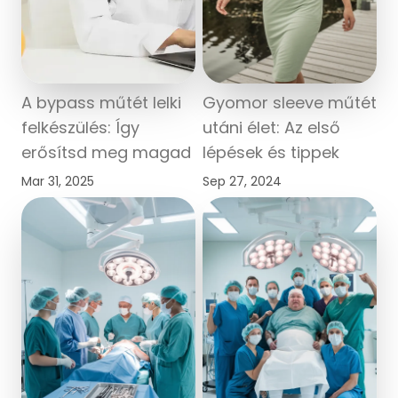
A bypass műtét lelki
Gyomor sleeve műtét
felkészülés: Így
utáni élet: Az első
erősítsd meg magad
lépések és tippek
Mar 31, 2025
Sep 27, 2024