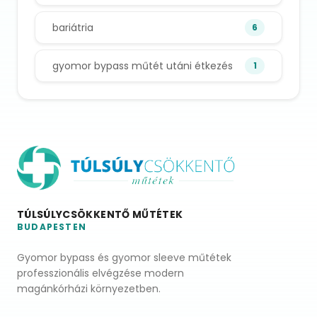
bariátria
6
gyomor bypass műtét utáni étkezés
1
TÚLSÚLYCSÖKKENTŐ MŰTÉTEK
BUDAPESTEN
Gyomor bypass és gyomor sleeve műtétek
professzionális elvégzése modern
magánkórházi környezetben.