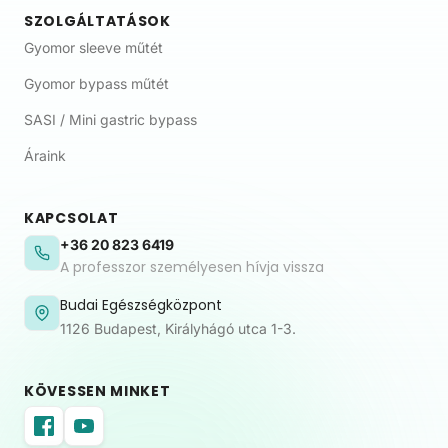
SZOLGÁLTATÁSOK
Gyomor sleeve műtét
Gyomor bypass műtét
SASI / Mini gastric bypass
Áraink
KAPCSOLAT
+36 20 823 6419
A professzor személyesen hívja vissza
Budai Egészségközpont
1126 Budapest, Királyhágó utca 1-3.
KÖVESSEN MINKET