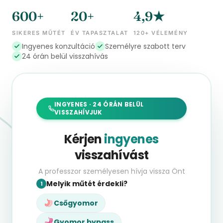
600+
20+
4,9★
SIKERES MŰTÉT
ÉV TAPASZTALAT
120+ VÉLEMÉNY
Ingyenes konzultáció
Személyre szabott terv
24 órán belül visszahívás
INGYENES · 24 ÓRÁN BELÜL
VISSZAHÍVJUK
Kérjen
ingyenes
visszahívást
A professzor személyesen hívja vissza Önt
Melyik műtét érdekli?
1
Csőgyomor
Gyomor bypass