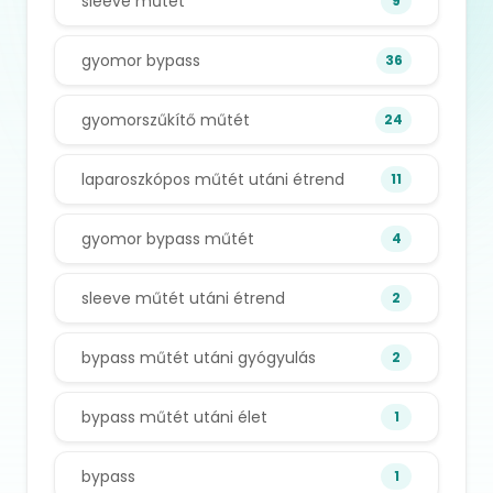
sleeve műtét
9
gyomor bypass
36
gyomorszűkítő műtét
24
laparoszkópos műtét utáni étrend
11
gyomor bypass műtét
4
sleeve műtét utáni étrend
2
bypass műtét utáni gyógyulás
2
bypass műtét utáni élet
1
bypass
1