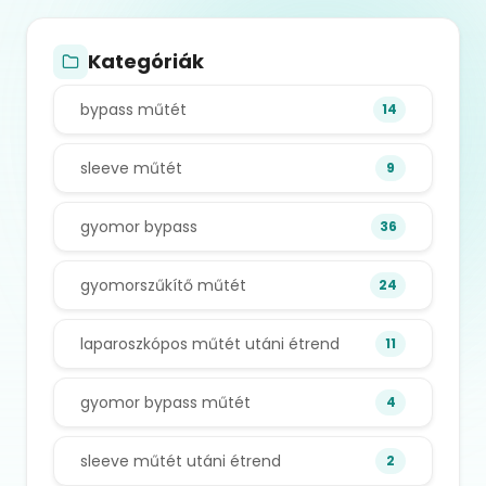
Kategóriák
bypass műtét
14
sleeve műtét
9
gyomor bypass
36
gyomorszűkítő műtét
24
laparoszkópos műtét utáni étrend
11
gyomor bypass műtét
4
sleeve műtét utáni étrend
2