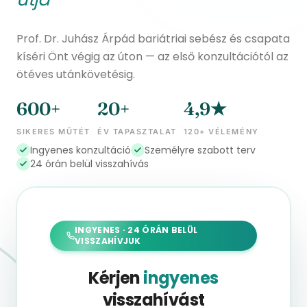
Prof. Dr. Juhász Árpád bariátriai sebész és csapata
kíséri Önt végig az úton — az első konzultációtól az
ötéves utánkövetésig.
600+
20+
4,9★
SIKERES MŰTÉT
ÉV TAPASZTALAT
120+ VÉLEMÉNY
Ingyenes konzultáció
Személyre szabott terv
24 órán belül visszahívás
INGYENES · 24 ÓRÁN BELÜL
VISSZAHÍVJUK
Kérjen
ingyenes
visszahívást