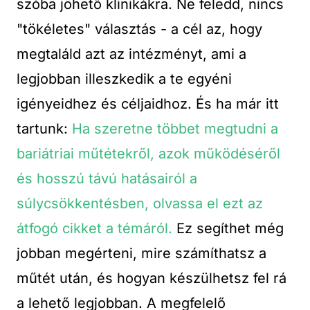
szóba jöhető klinikákra. Ne feledd, nincs
"tökéletes" választás - a cél az, hogy
megtaláld azt az intézményt, ami a
legjobban illeszkedik a te egyéni
igényeidhez és céljaidhoz. És ha már itt
tartunk:
Ha szeretne többet megtudni a
bariátriai műtétekről, azok működéséről
és hosszú távú hatásairól a
súlycsökkentésben, olvassa el ezt az
átfogó cikket a témáról.
Ez segíthet még
jobban megérteni, mire számíthatsz a
műtét után, és hogyan készülhetsz fel rá
a lehető legjobban. A megfelelő