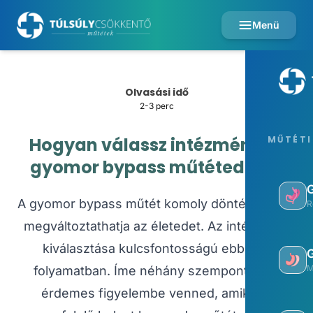
Menü
Olvasási idő
2-3 perc
Hogyan válassz intézményt a
MŰTÉTI
gyomor bypass műtétedhez?
A gyomor bypass műtét komoly döntés, amely
R
megváltoztathatja az életedet. Az intézmény
kiválasztása kulcsfontosságú ebben a
M
folyamatban. Íme néhány szempont, amit
érdemes figyelembe venned, amikor a