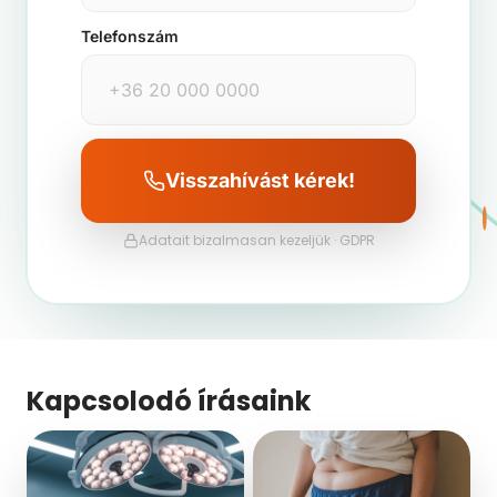
Telefonszám
Visszahívást kérek!
Adatait bizalmasan kezeljük · GDPR
Kapcsolodó írásaink