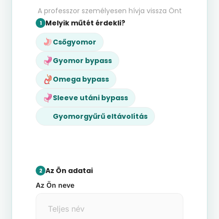
A professzor személyesen hívja vissza Önt
Melyik műtét érdekli?
1
Csőgyomor
Gyomor bypass
Omega bypass
Sleeve utáni bypass
Gyomorgyűrű eltávolítás
Az Ön adatai
2
Az Ön neve