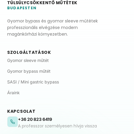
TÚLSÚLYCSÖKKENTŐ MŰTÉTEK
BUDAPESTEN
Gyomor bypass és gyomor sleeve műtétek
professzionális elvégzése modern
magánkórházi környezetben.
SZOLGÁLTATÁSOK
Gyomor sleeve műtét
Gyomor bypass műtét
SASI / Mini gastric bypass
Áraink
KAPCSOLAT
+36 20 823 6419
A professzor személyesen hívja vissza