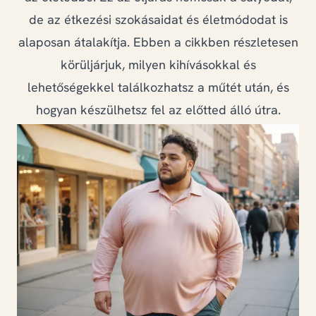
GYIK
de az étkezési szokásaidat és életmódodat is
alaposan átalakítja. Ebben a cikkben részletesen
körüljárjuk, milyen kihívásokkal és
+36 20 823 6419
lehetőségekkel találkozhatsz a műtét után, és
hogyan készülhetsz fel az előtted álló útra.