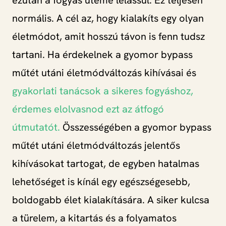
ezután a fogyás üteme lelassul. Ez teljesen
normális. A cél az, hogy kialakíts egy olyan
életmódot, amit hosszú távon is fenn tudsz
tartani. Ha érdekelnek a gyomor bypass
műtét utáni életmódváltozás kihívásai és
gyakorlati tanácsok a sikeres fogyáshoz,
érdemes elolvasnod ezt az átfogó
útmutatót.
Összességében a gyomor bypass
műtét utáni életmódváltozás jelentős
kihívásokat tartogat, de egyben hatalmas
lehetőséget is kínál egy egészségesebb,
boldogabb élet kialakítására. A siker kulcsa
a türelem, a kitartás és a folyamatos