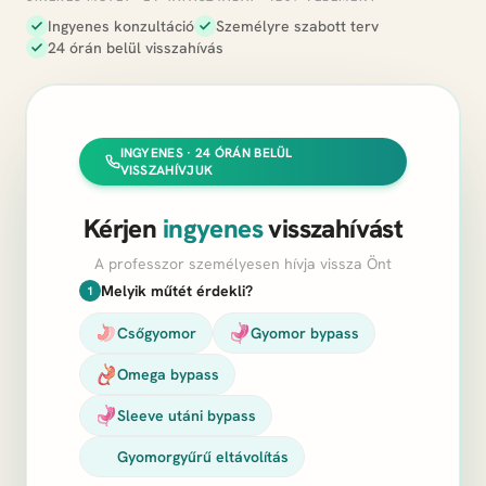
Ingyenes konzultáció
Személyre szabott terv
24 órán belül visszahívás
INGYENES · 24 ÓRÁN BELÜL
VISSZAHÍVJUK
Kérjen
ingyenes
visszahívást
A professzor személyesen hívja vissza Önt
Melyik műtét érdekli?
1
Csőgyomor
Gyomor bypass
Omega bypass
Sleeve utáni bypass
Gyomorgyűrű eltávolítás