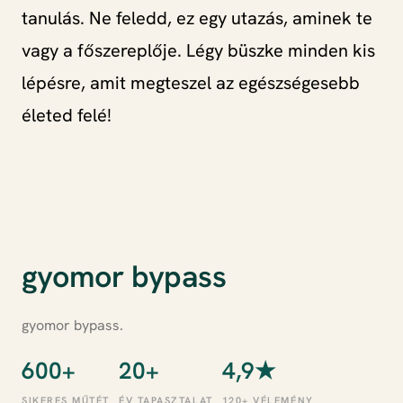
tanulás. Ne feledd, ez egy utazás, aminek te
vagy a főszereplője. Légy büszke minden kis
lépésre, amit megteszel az egészségesebb
életed felé!
gyomor bypass
gyomor bypass.
600+
20+
4,9★
SIKERES MŰTÉT
ÉV TAPASZTALAT
120+ VÉLEMÉNY