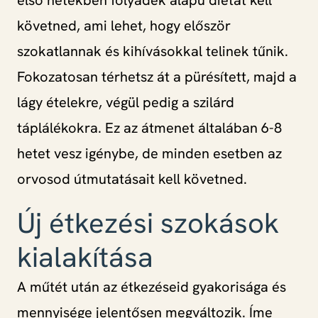
első hetekben folyadék alapú diétát kell
követned, ami lehet, hogy először
szokatlannak és kihívásokkal telinek tűnik.
Fokozatosan térhetsz át a pürésített, majd a
lágy ételekre, végül pedig a szilárd
táplálékokra. Ez az átmenet általában 6-8
hetet vesz igénybe, de minden esetben az
orvosod útmutatásait kell követned.
Új étkezési szokások
kialakítása
A műtét után az étkezéseid gyakorisága és
mennyisége jelentősen megváltozik. Íme