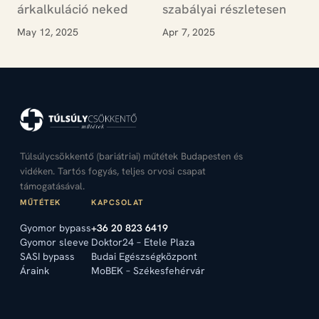
árkalkuláció neked
szabályai részletesen
May 12, 2025
Apr 7, 2025
Túlsúlycsökkentő (bariátriai) műtétek Budapesten és
vidéken. Tartós fogyás, teljes orvosi csapat
támogatásával.
MŰTÉTEK
KAPCSOLAT
Gyomor bypass
+36 20 823 6419
Gyomor sleeve
Doktor24 – Etele Plaza
SASI bypass
Budai Egészségközpont
Áraink
MoBEK – Székesfehérvár