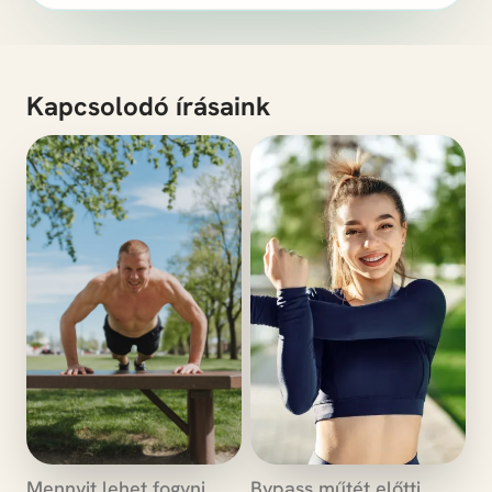
Kapcsolodó írásaink
Mennyit lehet fogyni
Bypass műtét előtti