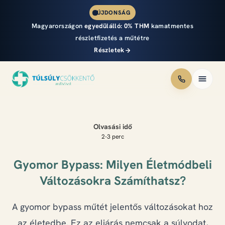
ÚJDONSÁG
Magyarországon
egyedülálló:
0% THM
kamatmentes
részletfizetés a műtétre
Részletek
Módszerek
Olvasási idő
Áraink
2-3 perc
Részletfizetés
Gyomor Bypass: Milyen Életmódbeli
Változásokra Számíthatsz?
Eredmények
A gyomor bypass műtét jelentős változásokat hoz
Csapat
az életedbe. Ez az eljárás nemcsak a súlyodat,