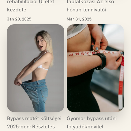
rehabilitáció: Új élet
táplálkozás: Az első
kezdete
hónap tennivalói
Jan 20, 2025
Mar 31, 2025
Bypass műtét költségei
Gyomor bypass utáni
2025-ben: Részletes
folyadékbevitel