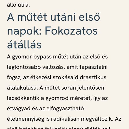
álló útra.
A műtét utáni első
napok: Fokozatos
átállás
A gyomor bypass műtét után az első és
legfontosabb változás, amit tapasztalni
fogsz, az étkezési szokásaid drasztikus
átalakulása. A műtét során jelentősen
lecsökkentik a gyomrod méretét, így az
étvágyad és az elfogyasztható
ételmennyiség is radikálisan megváltozik. Az