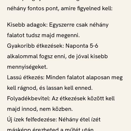
néhány fontos pont, amire figyelned kell:
Kisebb adagok: Egyszerre csak néhány
falatot tudsz majd megenni.
Gyakoribb étkezések: Naponta 5-6
alkalommal fogsz enni, de jóval kisebb
mennyiségeket.
Lassú étkezés: Minden falatot alaposan meg
kell rágnod, és lassan kell enned.
Folyadékbevitel: Az étkezések között kell
majd innod, nem közben.
Új ízek felfedezése: Néhány étel ízét
másképp érezheted a műtét után.