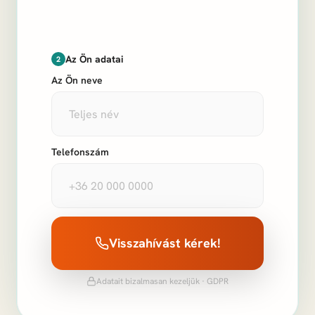
Az Ön adatai
2
Az Ön neve
Telefonszám
Visszahívást kérek!
Adatait bizalmasan kezeljük · GDPR