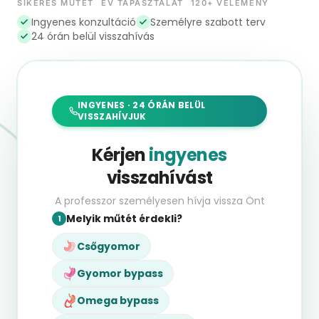
SIKERES MŰTÉT
ÉV TAPASZTALAT
120+ VÉLEMÉNY
Ingyenes konzultáció
Személyre szabott terv
24 órán belül visszahívás
INGYENES · 24 ÓRÁN BELÜL
VISSZAHÍVJUK
Kérjen
ingyenes
visszahívást
A professzor személyesen hívja vissza Önt
Melyik műtét érdekli?
1
Csőgyomor
Gyomor bypass
Omega bypass