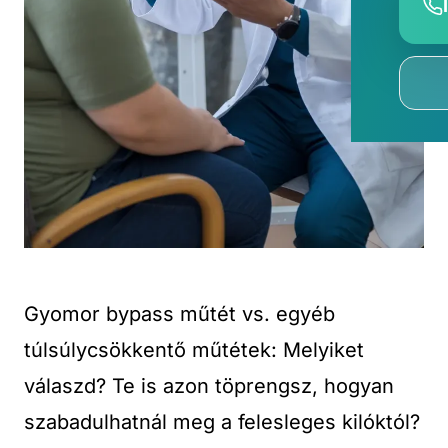
Gyomor bypass műtét vs. egyéb
túlsúlycsökkentő műtétek: Melyiket
válaszd? Te is azon töprengsz, hogyan
szabadulhatnál meg a felesleges kilóktól?