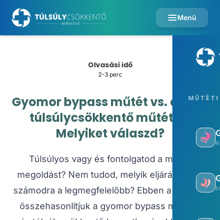
Menü
Olvasási idő
2-3 perc
Gyomor bypass műtét vs. egyéb
MŰTÉTI
túlsúlycsökkentő műtétek:
Melyiket válaszd?
R
Túlsúlyos vagy és fontolgatod a műtéti
megoldást? Nem tudod, melyik eljárás lenne
M
számodra a legmegfelelőbb? Ebben a cikkben
összehasonlítjuk a gyomor bypass műtétet