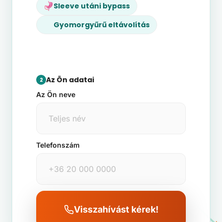
Sleeve utáni bypass
Gyomorgyűrű eltávolítás
Az Ön adatai
2
Az Ön neve
Telefonszám
Visszahívást kérek!