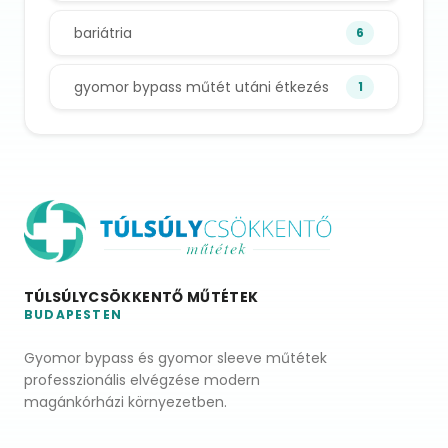
bariátria
6
gyomor bypass műtét utáni étkezés
1
TÚLSÚLYCSÖKKENTŐ MŰTÉTEK
BUDAPESTEN
Gyomor bypass és gyomor sleeve műtétek
professzionális elvégzése modern
magánkórházi környezetben.