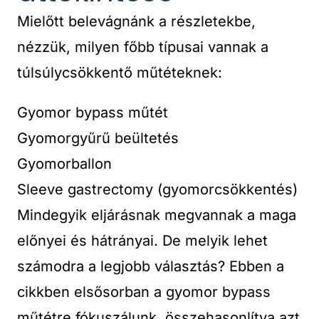
Mielőtt belevágnánk a részletekbe,
nézzük, milyen főbb típusai vannak a
túlsúlycsökkentő műtéteknek:
Gyomor bypass műtét
Gyomorgyűrű beültetés
Gyomorballon
Sleeve gastrectomy (gyomorcsökkentés)
Mindegyik eljárásnak megvannak a maga
előnyei és hátrányai. De melyik lehet
számodra a legjobb választás? Ebben a
cikkben elsősorban a gyomor bypass
műtétre fókuszálunk, összehasonlítva azt