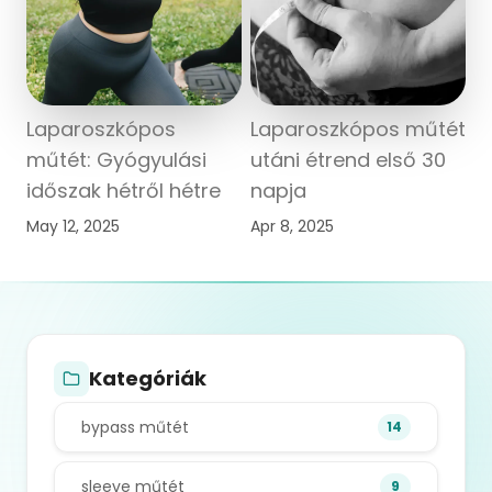
Laparoszkópos
Laparoszkópos műtét
műtét: Gyógyulási
utáni étrend első 30
időszak hétről hétre
napja
May 12, 2025
Apr 8, 2025
Kategóriák
bypass műtét
14
sleeve műtét
9