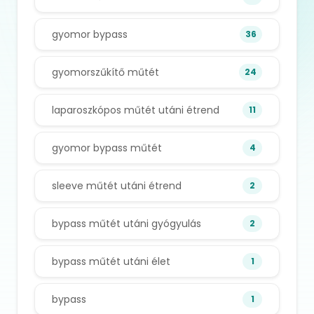
gyomor bypass
36
gyomorszűkítő műtét
24
laparoszkópos műtét utáni étrend
11
gyomor bypass műtét
4
sleeve műtét utáni étrend
2
bypass műtét utáni gyógyulás
2
bypass műtét utáni élet
1
bypass
1