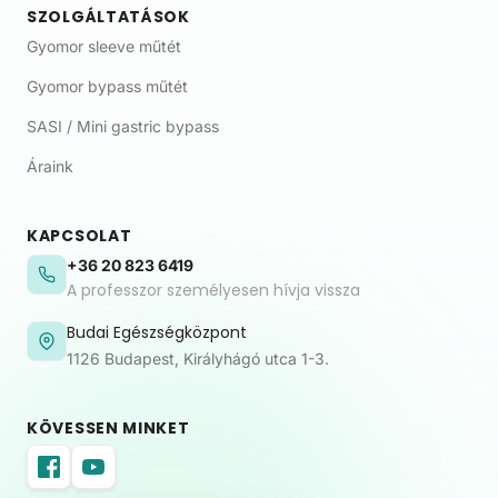
SZOLGÁLTATÁSOK
Gyomor sleeve műtét
Gyomor bypass műtét
SASI / Mini gastric bypass
Áraink
KAPCSOLAT
+36 20 823 6419
A professzor személyesen hívja vissza
Budai Egészségközpont
1126 Budapest, Királyhágó utca 1-3.
KÖVESSEN MINKET