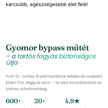
karcsúbb, egészségesebb élet felé!
Gyomor bypass műtét
– a tartós fogyás biztonságos
útja
Prof. Dr. Juhász Árpád bariátriai sebész és csapata
kíséri Önt végig az úton — az első konzultációtól az
ötéves utánkövetésig.
600+
20+
4,9★