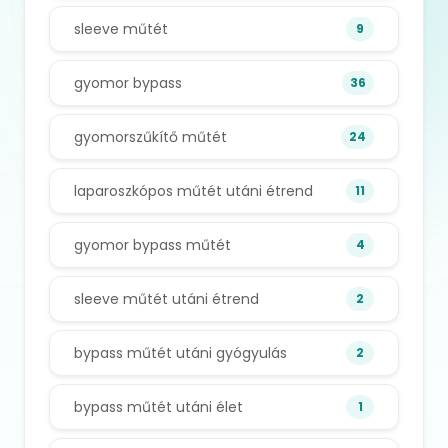
sleeve műtét
9
gyomor bypass
36
gyomorszűkítő műtét
24
laparoszkópos műtét utáni étrend
11
gyomor bypass műtét
4
sleeve műtét utáni étrend
2
bypass műtét utáni gyógyulás
2
bypass műtét utáni élet
1