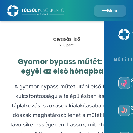
Menü
Olvasási idő
2-3 perc
Gyomor bypass műtét: Mit
MŰTÉTI
egyél az első hónapban?
A gyomor bypass műtét utáni első hónap
R
kulcsfontosságú a felépülésben és az új
táplálkozási szokások kialakításában. Ez az
M
időszak meghatározó lehet a műtét hosszú
távú sikerességében. Lássuk, mit ehetsz és