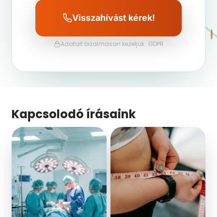
Visszahívást kérek!
Adatait bizalmasan kezeljük · GDPR
Kapcsolodó írásaink