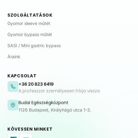
SZOLGÁLTATÁSOK
Gyomor sleeve műtét
Gyomor bypass műtét
SASI / Mini gastric bypass
Áraink
KAPCSOLAT
+36 20 823 6419
A professzor személyesen hívja vissza
Budai Egészségközpont
1126 Budapest, Királyhágó utca 1-3.
KÖVESSEN MINKET