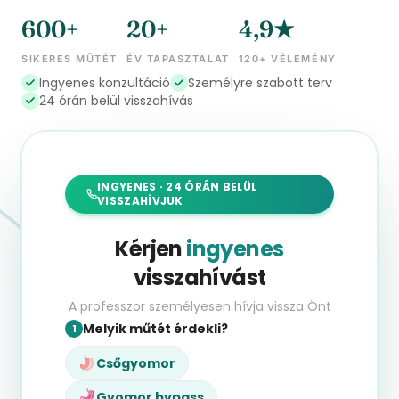
600+
20+
4,9★
SIKERES MŰTÉT
ÉV TAPASZTALAT
120+ VÉLEMÉNY
Ingyenes konzultáció
Személyre szabott terv
24 órán belül visszahívás
INGYENES · 24 ÓRÁN BELÜL
VISSZAHÍVJUK
Kérjen
ingyenes
visszahívást
A professzor személyesen hívja vissza Önt
Melyik műtét érdekli?
1
Csőgyomor
Gyomor bypass