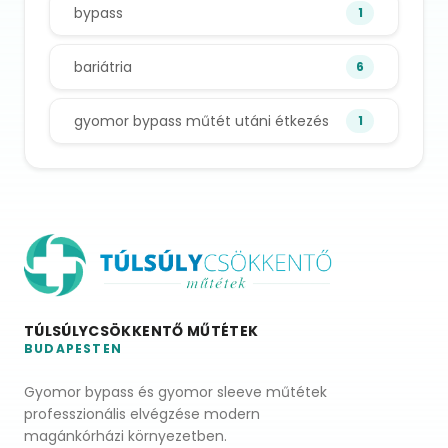
bypass
1
bariátria
6
gyomor bypass műtét utáni étkezés
1
TÚLSÚLYCSÖKKENTŐ MŰTÉTEK
BUDAPESTEN
Gyomor bypass és gyomor sleeve műtétek
professzionális elvégzése modern
magánkórházi környezetben.