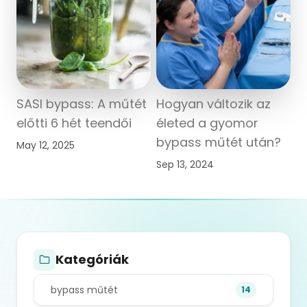
SASI bypass: A műtét
Hogyan változik az
előtti 6 hét teendői
életed a gyomor
bypass műtét után?
May 12, 2025
Sep 13, 2024
Kategóriák
bypass műtét
14