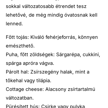
sokkal változatosabb étrendet tesz
lehetővé, de még mindig óvatosnak kell
lenned.
Főtt tojás: Kiváló fehérjeforrás, könnyen
emészthető.
Puha, főtt zöldségek: Sárgarépa, cukkini,
spárga apróra vágva.
Párolt hal: Zsírszegény halak, mint a
tőkehal vagy tilápia.
Cottage cheese: Alacsony zsírtartalmú
változatban.
Pürésített hús: Csirke vagy pulyka,