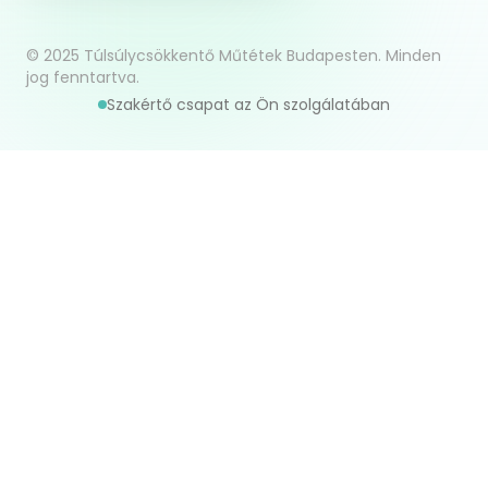
© 2025 Túlsúlycsökkentő Műtétek Budapesten. Minden
jog fenntartva.
Szakértő csapat az Ön szolgálatában