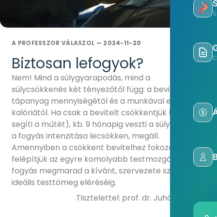
S
A PROFESSZOR VÁLASZOL
— 2024-11-20
Biztosan lefogyok?
C
Nem! Mind a súlygyarapodás, mind a
súlycsökkenés két tényezőtől függ: a bevitt
tápanyag mennyiségétől és a munkával elégetett
kalóriától. Ha csak a bevitelt csökkentjük (ezt
Á
segíti a műtét), kb. 9 hónapig veszti a súlyát, majd
a fogyás intenzitása lecsökken, megáll.
Amennyiben a csökkent bevitelhez fokozatosan
felépítjük az egyre komolyabb testmozgást, a
fogyás megmarad a kívánt, szervezete számára
ideális testtömeg eléréséig.
Tisztelettel: prof. dr. Juhász Árpád