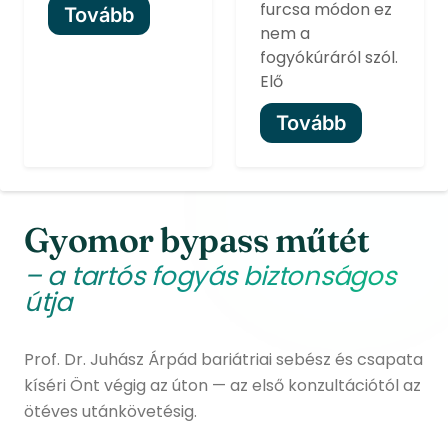
furcsa módon ez
Tovább
nem a
fogyókúráról szól.
Elő
Tovább
Gyomor bypass műtét
– a tartós fogyás biztonságos
útja
Prof. Dr. Juhász Árpád bariátriai sebész és csapata
kíséri Önt végig az úton — az első konzultációtól az
ötéves utánkövetésig.