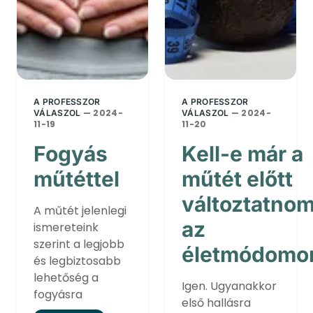
A PROFESSZOR
A PROFESSZOR
— 2024-
— 2024-
VÁLASZOL
VÁLASZOL
11-19
11-20
Fogyás
Kell-e már a
műtéttel
műtét előtt
változtatno
A műtét jelenlegi
az
ismereteink
szerint a legjobb
életmódomo
és legbiztosabb
lehetőség a
Igen. Ugyanakkor
fogyásra
első hallásra