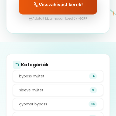
Visszahívást kérek!
Adatait bizalmasan kezeljük · GDPR
Kategóriák
bypass műtét
14
sleeve műtét
9
gyomor bypass
36