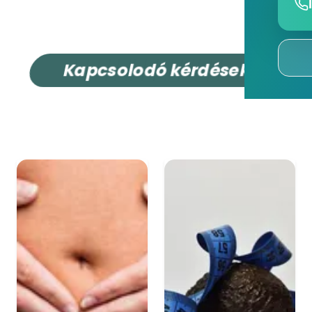
K
a
p
c
s
o
l
o
d
ó
k
é
r
d
é
s
e
k