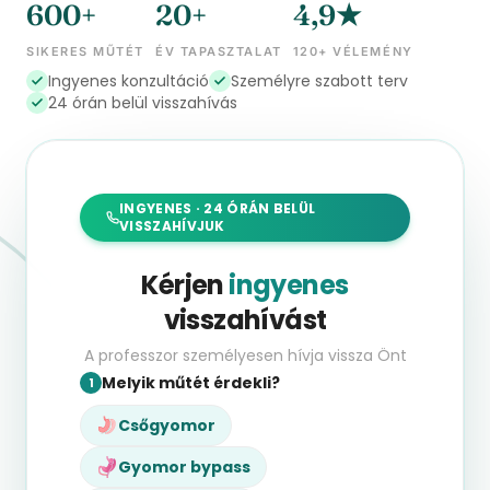
600+
20+
4,9★
SIKERES MŰTÉT
ÉV TAPASZTALAT
120+ VÉLEMÉNY
Ingyenes konzultáció
Személyre szabott terv
24 órán belül visszahívás
INGYENES · 24 ÓRÁN BELÜL
VISSZAHÍVJUK
Kérjen
ingyenes
visszahívást
A professzor személyesen hívja vissza Önt
Melyik műtét érdekli?
1
Csőgyomor
Gyomor bypass