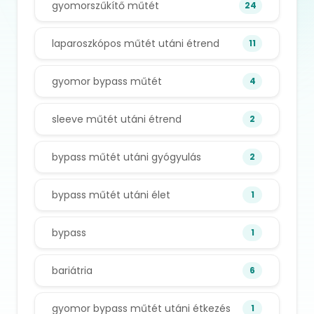
gyomorszűkítő műtét
24
laparoszkópos műtét utáni étrend
11
gyomor bypass műtét
4
sleeve műtét utáni étrend
2
bypass műtét utáni gyógyulás
2
bypass műtét utáni élet
1
bypass
1
bariátria
6
gyomor bypass műtét utáni étkezés
1