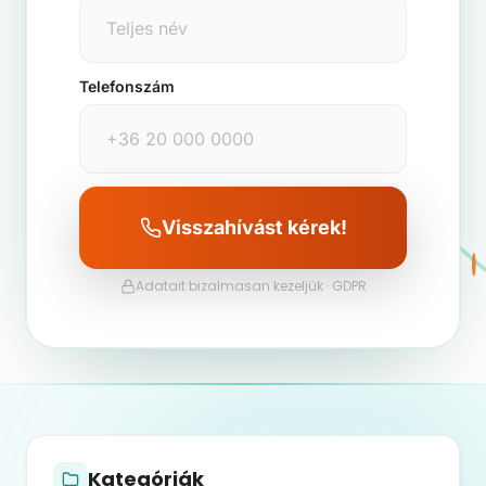
Telefonszám
Visszahívást kérek!
Adatait bizalmasan kezeljük · GDPR
Kategóriák