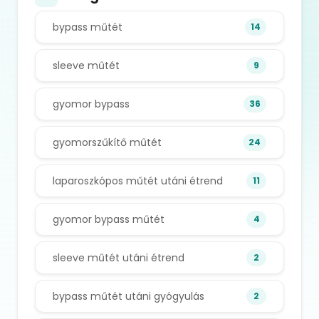
bypass műtét
14
sleeve műtét
9
gyomor bypass
36
gyomorszűkítő műtét
24
laparoszkópos műtét utáni étrend
11
gyomor bypass műtét
4
sleeve műtét utáni étrend
2
bypass műtét utáni gyógyulás
2