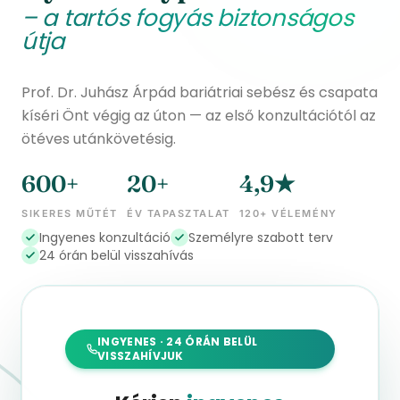
– a tartós fogyás biztonságos
útja
Prof. Dr. Juhász Árpád bariátriai sebész és csapata
kíséri Önt végig az úton — az első konzultációtól az
ötéves utánkövetésig.
600+
20+
4,9★
SIKERES MŰTÉT
ÉV TAPASZTALAT
120+ VÉLEMÉNY
Ingyenes konzultáció
Személyre szabott terv
24 órán belül visszahívás
INGYENES · 24 ÓRÁN BELÜL
VISSZAHÍVJUK