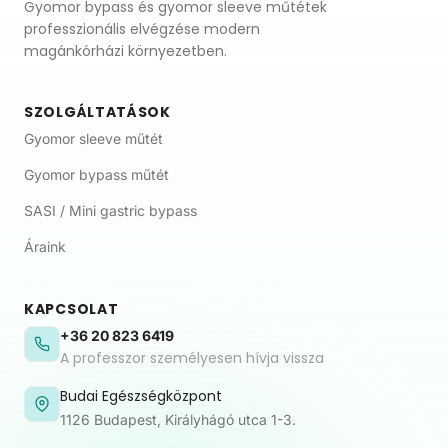
Gyomor bypass és gyomor sleeve műtétek
professzionális elvégzése modern
magánkórházi környezetben.
SZOLGÁLTATÁSOK
Gyomor sleeve műtét
Gyomor bypass műtét
SASI / Mini gastric bypass
Áraink
KAPCSOLAT
+36 20 823 6419
A professzor személyesen hívja vissza
Budai Egészségközpont
1126 Budapest, Királyhágó utca 1-3.