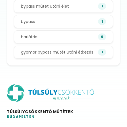
bypass műtét utáni élet
1
bypass
1
bariátria
6
gyomor bypass műtét utáni étkezés
1
TÚLSÚLYCSÖKKENTŐ MŰTÉTEK
BUDAPESTEN