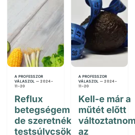
A PROFESSZOR
A PROFESSZOR
— 2024-
— 2024-
VÁLASZOL
VÁLASZOL
11-20
11-20
Reflux
Kell-e már a
betegségem van,
műtét előtt
de szeretnék
változtatno
testsúlycsökkentő
az