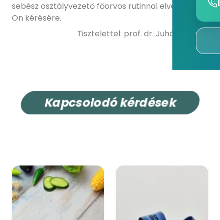
sebész osztályvezető főorvos rutinnal elvégzi az
Ön kérésére.
Tisztelettel: prof. dr. Juhász Árpád
K
a
p
c
s
o
l
o
d
ó
k
é
r
d
é
s
e
k