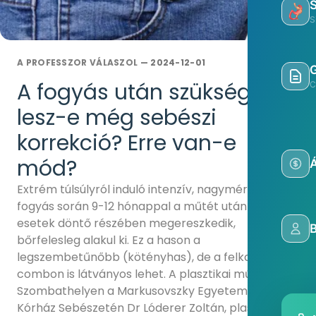
S
A PROFESSZOR VÁLASZOL
— 2024-12-01
A fogyás után szükséges
C
lesz-e még sebészi
korrekció? Erre van-e
mód?
Á
Extrém túlsúlyról induló intenzív, nagymértékű
fogyás során 9-12 hónappal a műtét után a bőr az
esetek döntő részében megereszkedik,
bőrfelesleg alakul ki. Ez a hason a
legszembetűnőbb (kötényhas), de a felkaron, a
combon is látványos lehet. A plasztikai műtétet
Szombathelyen a Markusovszky Egyetemi Oktató
Kórház Sebészetén Dr Lóderer Zoltán, plasztikai