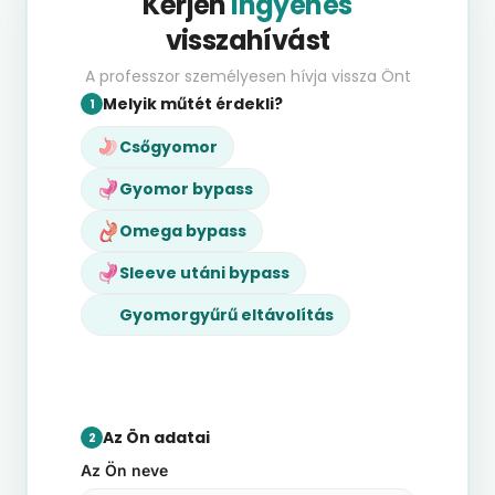
Kérjen
ingyenes
visszahívást
A professzor személyesen hívja vissza Önt
Melyik műtét érdekli?
1
Csőgyomor
Gyomor bypass
Omega bypass
Sleeve utáni bypass
Gyomorgyűrű eltávolítás
Az Ön adatai
2
Az Ön neve