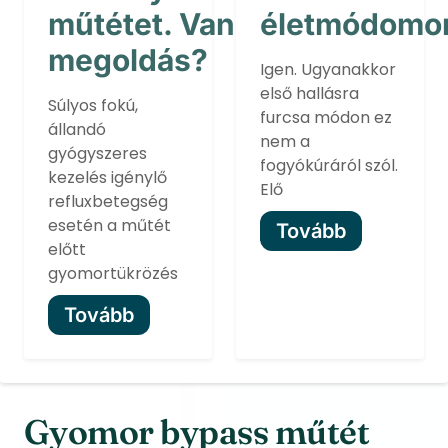
műtétet. Van
életmódomo
megoldás?
Igen. Ugyanakkor
első hallásra
Súlyos fokú,
furcsa módon ez
állandó
nem a
gyógyszeres
fogyókúráról szól.
kezelés igénylő
Elő
refluxbetegség
esetén a műtét
Tovább
előtt
gyomortükrözés
Tovább
Gyomor bypass műtét