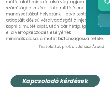
műtét alatt mindkét alsó végtagjára
számítógép vezérelt intermittáló pneumatikus
mandzsettákat helyezünk, illetve testsúlyához
adaptált dózisú véralvadásgátló injection fog
kapni a műtét alatt, után pár hétig. Így érhető
el a vérrögképződés esélyének
minimalizálása, a műtét biztonságossá tétele.
Tisztelettel: prof. dr. Juhász Árpád
K
a
p
c
s
o
l
o
d
ó
k
é
r
d
é
s
e
k