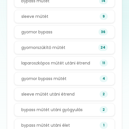
bypass műtét
14
sleeve műtét
9
gyomor bypass
36
gyomorszűkítő műtét
24
laparoszkópos műtét utáni étrend
11
gyomor bypass műtét
4
sleeve műtét utáni étrend
2
bypass műtét utáni gyógyulás
2
bypass műtét utáni élet
1