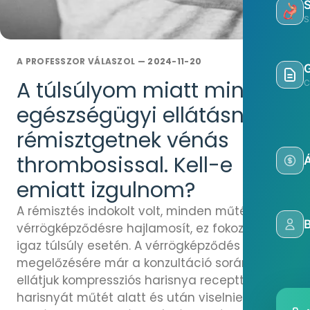
S
A PROFESSZOR VÁLASZOL
— 2024-11-20
A túlsúlyom miatt minden
C
egészségügyi ellátásnál
rémisztgetnek vénás
thrombosissal. Kell-e
Á
emiatt izgulnom?
A rémisztés indokolt volt, minden műtét
vérrögképződésre hajlamosít, ez fokozottan
igaz túlsúly esetén. A vérrögképződés
megelőzésére már a konzultáció során
ellátjuk kompressziós harisnya recepttel, a
harisnyát műtét alatt és után viselnie kell. A