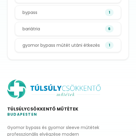
bypass
1
bariátria
6
gyomor bypass műtét utáni étkezés
1
TÚLSÚLYCSÖKKENTŐ MŰTÉTEK
BUDAPESTEN
Gyomor bypass és gyomor sleeve műtétek
professzionális elvégzése modern