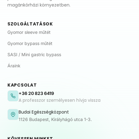
magánkórházi környezetben.
SZOLGÁLTATÁSOK
Gyomor sleeve műtét
Gyomor bypass műtét
SASI / Mini gastric bypass
Áraink
KAPCSOLAT
+36 20 823 6419
A professzor személyesen hívja vissza
Budai Egészségközpont
1126 Budapest, Királyhágó utca 1-3.
KÖVESSEN MINKET