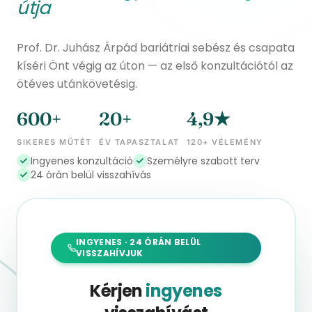
útja
Prof. Dr. Juhász Árpád bariátriai sebész és csapata
kíséri Önt végig az úton — az első konzultációtól az
ötéves utánkövetésig.
600+
20+
4,9★
SIKERES MŰTÉT
ÉV TAPASZTALAT
120+ VÉLEMÉNY
Ingyenes konzultáció
Személyre szabott terv
24 órán belül visszahívás
INGYENES · 24 ÓRÁN BELÜL
VISSZAHÍVJUK
Kérjen
ingyenes