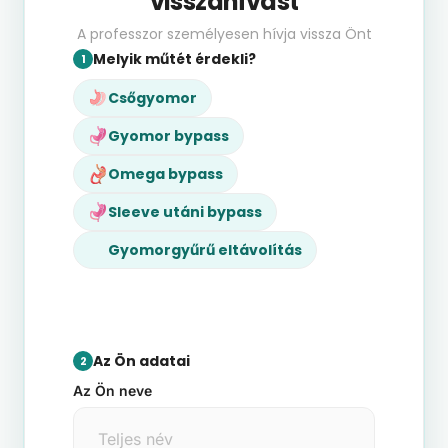
visszahívást
A professzor személyesen hívja vissza Önt
Melyik műtét érdekli?
1
Csőgyomor
Gyomor bypass
Omega bypass
Sleeve utáni bypass
Gyomorgyűrű eltávolítás
Az Ön adatai
2
Az Ön neve