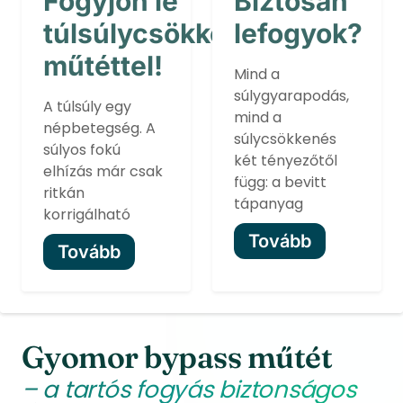
Fogyjon le
Biztosan
túlsúlycsökkentő
lefogyok?
műtéttel!
Mind a
súlygyarapodás,
A túlsúly egy
mind a
népbetegség. A
súlycsökkenés
súlyos fokú
két tényezőtől
elhízás már csak
függ: a bevitt
ritkán
tápanyag
korrigálható
Tovább
Tovább
Gyomor bypass műtét
– a tartós fogyás biztonságos