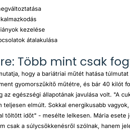
egváltoztatása
alkalmazkodás
iányok kezelése
pcsolatok átalakulása
ere: Több mint csak fo
mutatja, hogy a bariátriai műtét hatása túlmutat
ment gyomorszűkítő műtétre, és bár 40 kilót f
 az egészségi állapotának javulása volt. "A c
eljesen elmúlt. Sokkal energikusabb vagyok, 
töltött időt" - mesélte lelkesen. Mária esete j
em csak a súlycsökkenésről szólnak, hanem jele