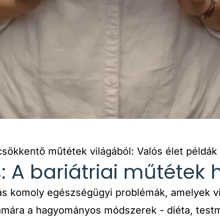
csökkentő műtétek világából: Valós élet példák
: A bariátriai műtétek
zás komoly egészségügyi problémák, amelyek vil
ámára a hagyományos módszerek - diéta, tes