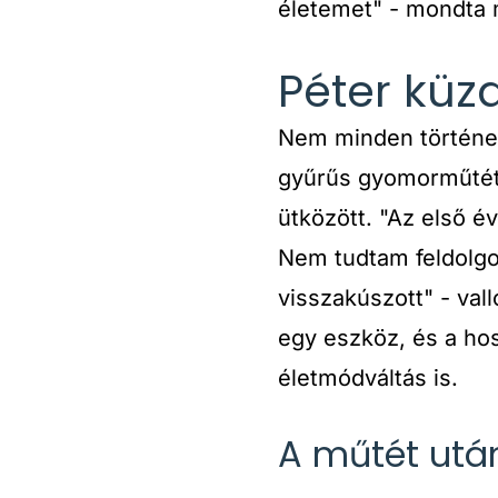
életemet" - mondta
Péter küz
Nem minden történet
gyűrűs gyomorműtétr
ütközött. "Az első év
Nem tudtam feldolgoz
visszakúszott" - vall
egy eszköz, és a hos
életmódváltás is.
A műtét utáni