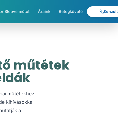
r Sleeve műtét
Áraink
Betegkövető
Konzult
tő műtétek
éldák
triai műtétekhez
de kihívásokkal
utatják a