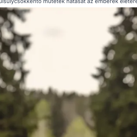
úlsúlycsökkentő műtétek hatását az emberek életér