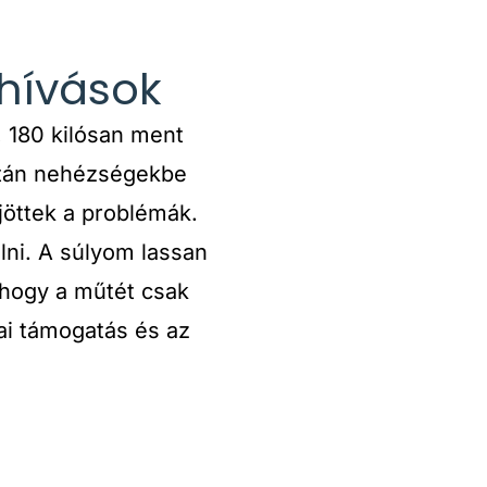
ihívások
 180 kilósan ment
ztán nehézségekbe
 jöttek a problémák.
lni. A súlyom lassan
, hogy a műtét csak
ai támogatás és az