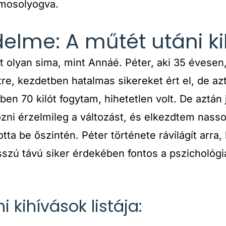
 mosolyogva.
delme: A műtét utáni k
 olyan sima, mint Annáé. Péter, aki 35 évesen,
e, kezdetben hatalmas sikereket ért el, de a
ben 70 kilót fogytam, hihetetlen volt. De aztán
ni érzelmileg a változást, és elkezdtem nasso
otta be őszintén. Péter története rávilágít arra
szú távú siker érdekében fontos a pszichológi
 kihívások listája: