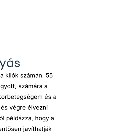
gyás
 a kilók számán. 55
ogyott, számára a
ukorbetegségem és a
és végre élvezni
ól példázza, hogy a
ntősen javíthatják