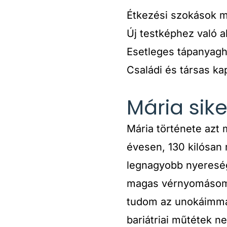
Étkezési szokások m
Új testképhez való 
Esetleges tápanyagh
Családi és társas ka
Mária sik
Mária története azt 
évesen, 130 kilósan 
legnagyobb nyereség
magas vérnyomásom t
tudom az unokáimmal 
bariátriai műtétek n