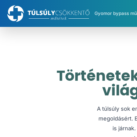
Gyomor bypass mű
Története
vilá
A túlsúly sok e
megoldásért. E
is járna