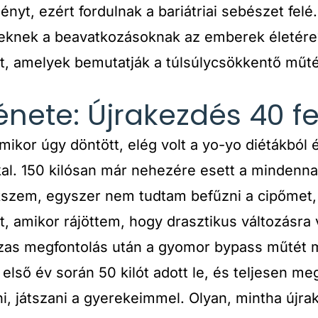
nyt, ezért fordulnak a bariátriai sebészet felé
zeknek a beavatkozásoknak az emberek életér
, amelyek bemutatják a túlsúlycsökkentő műtét
nete: Újrakezdés 40 fe
mikor úgy döntött, elég volt a yo-yo diétákból 
kal. 150 kilósan már nehezére esett a mindenn
kszem, egyszer nem tudtam befűzni a cipőmet,
ont, amikor rájöttem, hogy drasztikus változásr
as megfontolás után a gyomor bypass műtét me
lső év során 50 kilót adott le, és teljesen meg
ni, játszani a gyerekeimmel. Olyan, mintha új