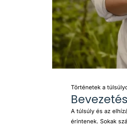
Történetek a túlsúly
Bevezetés
A túlsúly és az elhí
érintenek. Sokak sz