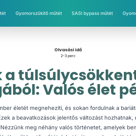
tét
Gyomorszűkítő műtét
SASI bypass műtét
Gyomo
Olvasási idő
2-3 perc
k a túlsúlycsökken
gából: Valós élet p
mber életét megnehezíti, és sokan fordulnak a bariá
zek a beavatkozások jelentős változást hozhatnak, 
k. Nézzünk meg néhány valós történetet, amelyek bem