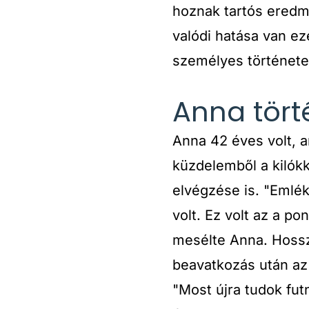
hoznak tartós eredmé
valódi hatása van e
személyes történetet
Anna törté
Anna 42 éves volt, a
küzdelemből a kilók
elvégzése is. "Emlé
volt. Ez volt az a p
mesélte Anna. Hossz
beavatkozás után az e
"Most újra tudok fut