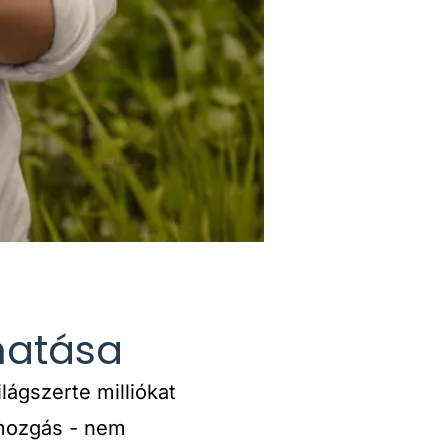
 hatása
ágszerte milliókat
tmozgás - nem