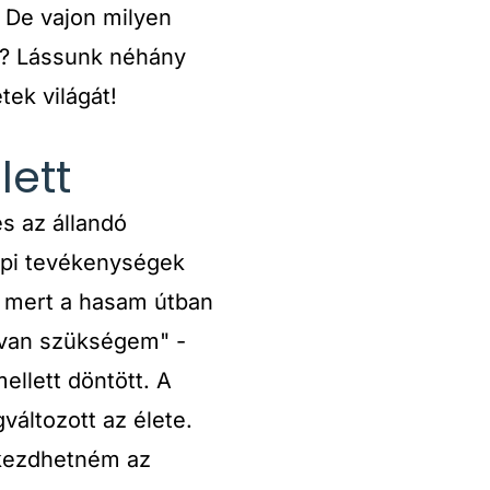
. De vajon milyen
e? Lássunk néhány
ek világát!
lett
és az állandó
api tevékenységek
 mert a hasam útban
a van szükségem" -
llett döntött. A
változott az élete.
rakezdhetném az