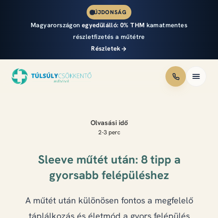
ÚJDONSÁG
Magyarországon
egyedülálló:
0% THM
kamatmentes
részletfizetés a műtétre
Részletek
Módszerek
Olvasási idő
Áraink
2-3 perc
Részletfizetés
Sleeve műtét után: 8 tipp a
gyorsabb felépüléshez
Eredmények
A műtét után különösen fontos a megfelelő
Csapat
táplálkozás és életmód a gyors felépülés