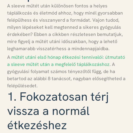
A sleeve műtét után különösen fontos a helyes
táplálkozás és életmód ahhoz, hogy minél gyorsabban
felépülhess és visszanyerd a formádat.
Vajon tudod,
milyen lépéseket kell megtenned a sikeres gyógyulás
érdekében?
Ebben a cikkben részletesen bemutatjuk,
mire figyelj a műtét utáni időszakban, hogy a lehető
leghamarabb visszatérhess a mindennapjaidba.
A
műtét utáni első hónap étkezési tennivalói: útmutató
a sleeve műtét után a megfelelő táplálkozáshoz
. A
gyógyulási folyamat számos tényezőtől függ, de ha
betartod az alábbi 8 tanácsot, nagyban elősegítheted a
felépülésedet.
1. Fokozatosan térj
vissza a normál
étkezéshez