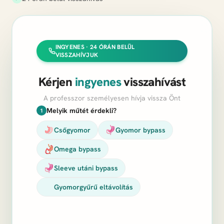
INGYENES · 24 ÓRÁN BELÜL
VISSZAHÍVJUK
Kérjen
ingyenes
visszahívást
A professzor személyesen hívja vissza Önt
Melyik műtét érdekli?
1
Csőgyomor
Gyomor bypass
Omega bypass
Sleeve utáni bypass
Gyomorgyűrű eltávolítás