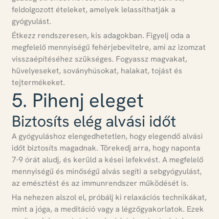
feldolgozott ételeket, amelyek lelassíthatják a
gyógyulást.
Étkezz rendszeresen, kis adagokban.
Figyelj oda a
megfelelő mennyiségű fehérjebevitelre, ami az izomzat
visszaépítéséhez szükséges.
Fogyassz magvakat,
hüvelyeseket, soványhúsokat, halakat, tojást és
tejtermékeket.
5. Pihenj eleget
Biztosíts elég alvási időt
A gyógyuláshoz elengedhetetlen, hogy elegendő alvási
időt biztosíts magadnak.
Törekedj arra, hogy naponta
7-9 órát aludj, és kerüld a kései lefekvést.
A megfelelő
mennyiségű és minőségű alvás segíti a sebgyógyulást,
az emésztést és az immunrendszer működését is.
Ha nehezen alszol el, próbálj ki relaxációs technikákat,
mint a jóga, a meditáció vagy a légzőgyakorlatok.
Ezek