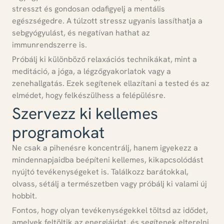
stresszt és gondosan odafigyelj a mentális
egészségedre.
A túlzott stressz ugyanis lassíthatja a
sebgyógyulást, és negatívan hathat az
immunrendszerre is.
Próbálj ki különböző relaxációs technikákat, mint a
meditáció, a jóga, a légzőgyakorlatok vagy a
zenehallgatás.
Ezek segítenek ellazítani a tested és az
elmédet, hogy felkészülhess a felépülésre.
Szervezz ki kellemes
programokat
Ne csak a pihenésre koncentrálj, hanem igyekezz a
mindennapjaidba beépíteni kellemes, kikapcsolódást
nyújtó tevékenységeket is.
Találkozz barátokkal,
olvass, sétálj a természetben vagy próbálj ki valami új
hobbit.
Fontos, hogy olyan tevékenységekkel töltsd az idődet,
amelyek feltöltik az energiáidat, és segítenek elterelni