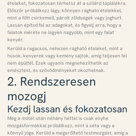
ételeket, fokozatosan térhetsz át a szilárd táplálékra.
Először próbálkozz lágy, könnyen rágható ételekkel,
mint a főtt csirkemell, párolt zöldségek vagy joghurt.
Lassan építsd fel az adagokat, és figyelj arra, hogy a
falatok mérete ne legyen nagyobb, mint egy falat
kenyér.
Kerüld a ragacsos, nehezen rágható ételeket, mint a
húsok, kenyerek vagy kemény sajtok, amíg teljesen fel
nem épültél.
Ezek ugyanis megnehezíthetik az
emésztést, és szövődményeket okozhatnak.
2. Rendszeresen
mozogj
Kezdj lassan és fokozatosan
Még a műtét után néhány héttel is csak enyhe
mozgásformákkal próbálkozz
, mint a séta vagy a
könnyű jóga.
Kerüld a megerőltető testmozgást, amíg a