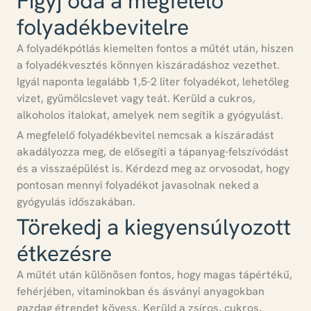
Figyj oda a megfelelő
folyadékbevitelre
A folyadékpótlás kiemelten fontos a műtét után
, hiszen
a folyadékvesztés könnyen kiszáradáshoz vezethet.
Igyál naponta legalább 1,5-2 liter folyadékot, lehetőleg
vizet, gyümölcslevet vagy teát.
Kerüld a cukros,
alkoholos italokat, amelyek nem segítik a gyógyulást.
A megfelelő folyadékbevitel nemcsak a kiszáradást
akadályozza meg, de elősegíti a tápanyag-felszívódást
és a visszaépülést is.
Kérdezd meg az orvosodat, hogy
pontosan mennyi folyadékot javasolnak neked a
gyógyulás időszakában.
Törekedj a kiegyensúlyozott
étkezésre
A műtét után különösen fontos, hogy magas tápértékű,
fehérjében, vitaminokban és ásványi anyagokban
gazdag étrendet kövess.
Kerüld a zsíros, cukros,