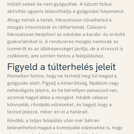
műtéti sebek be nem gyógyultak.
A túlzott fizikai
aktivitás ugyanis lelassíthatja a gyógyulási folyamatot.
Ahogy telnek a hetek, fokozatosan növelheted a
mozgás intenzitását és időtartamát.
Célszerű
fokozatosan beépíteni az edzésbe a kardio- és erősítő
gyakorlatokat is.
A rendszeres mozgás nemcsak az
izomerőt és az állóképességet javítja, de a stresszt is
csökkenti, ami szintén fontos a felépüléshez.
Figyeld a túlterhelés jeleit
Kiemelten fontos, hogy ne terheld meg túl magad a
gyógyulás alatt.
Figyelj a kimerültség, fájdalom vagy
nehézlégzés jeleire, és ha bármilyen panaszod van,
azonnal hagyd abba a mozgást.
Inkább válassz
könnyebb, rövidebb edzéseket, és hagyd, hogy a
tested jelezze, mikor éri el a határait.
Később, a teljes felépülés után már bátran
belevetheted magad a komolyabb edzésekbe is, hogy