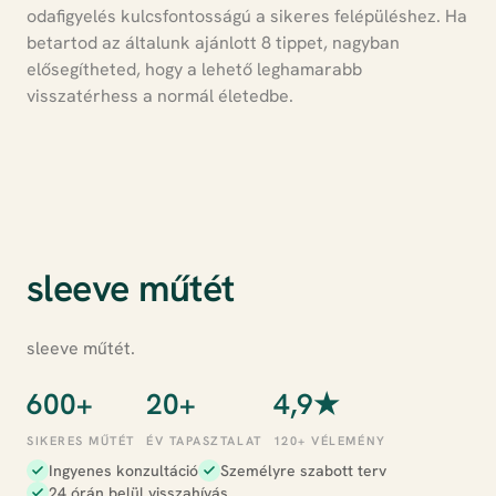
odafigyelés kulcsfontosságú a sikeres felépüléshez. Ha
betartod az általunk ajánlott 8 tippet, nagyban
elősegítheted, hogy a lehető leghamarabb
visszatérhess a normál életedbe.
sleeve műtét
sleeve műtét.
600+
20+
4,9★
SIKERES MŰTÉT
ÉV TAPASZTALAT
120+ VÉLEMÉNY
Ingyenes konzultáció
Személyre szabott terv
24 órán belül visszahívás