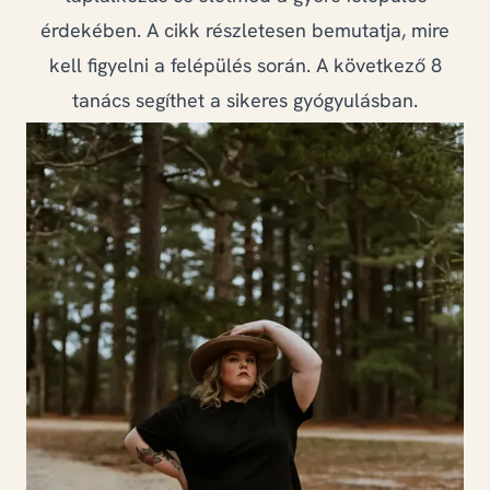
GYIK
érdekében. A cikk részletesen bemutatja, mire
kell figyelni a felépülés során. A következő 8
tanács segíthet a sikeres gyógyulásban.
+36 20 823 6419