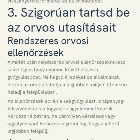
visszanyerd a formádat és az erőnlétedet.
3. Szigorúan tartsd be
az orvos utasításait
Rendszeres orvosi
ellenőrzések
A műtét után rendszeres orvosi ellenőrzésekre lesz
szükséged
, hogy nyomon követhessék a
gyógyulásodat.
Ne hagyd ki ezeket az alkalmakat,
hiszen az orvosod tudja a legjobban, milyen ütemben
haladj a felépülésben.
Az ellenőrzések során a sebgyógyulást, a tápanyag-
felszívódást és a fogyást is figyelemmel kísérik.
Kérdezz rá bátran, ha bármilyen kérdésed vagy
aggályod van!
Az orvos segíteni fog, hogy a lehető
legjobban felépülj.