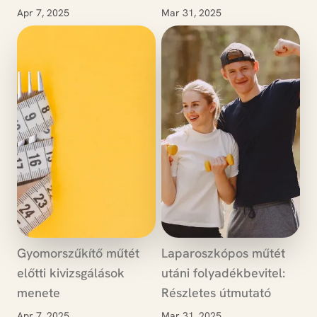
Apr 7, 2025
Mar 31, 2025
Gyomorszűkítő műtét
Laparoszkópos műtét
előtti kivizsgálások
utáni folyadékbevitel:
menete
Részletes útmutató
Apr 7, 2025
Mar 31, 2025