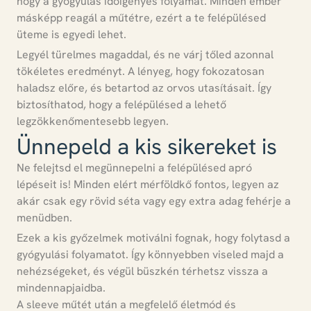
hogy a gyógyulás időigényes folyamat.
Minden ember
másképp reagál a műtétre, ezért a te felépülésed
üteme is egyedi lehet.
Legyél türelmes magaddal, és ne várj tőled azonnal
tökéletes eredményt.
A lényeg, hogy fokozatosan
haladsz előre, és betartod az orvos utasításait.
Így
biztosíthatod, hogy a felépülésed a lehető
legzökkenőmentesebb legyen.
Ünnepeld a kis sikereket is
Ne felejtsd el megünnepelni a felépülésed apró
lépéseit is!
Minden elért mérföldkő fontos, legyen az
akár csak egy rövid séta vagy egy extra adag fehérje a
menüdben.
Ezek a kis győzelmek motiválni fognak, hogy folytasd a
gyógyulási folyamatot.
Így könnyebben viseled majd a
nehézségeket, és végül büszkén térhetsz vissza a
mindennapjaidba.
A sleeve műtét után a megfelelő életmód és