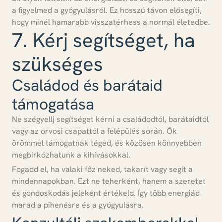
a figyelmed a gyógyulásról.
Ez hosszú távon elősegíti,
hogy minél hamarabb visszatérhess a normál életedbe.
7. Kérj segítséget, ha
szükséges
Családod és barátaid
támogatása
Ne szégyellj segítséget kérni a családodtól, barátaidtól
vagy az orvosi csapattól a felépülés során.
Ők
örömmel támogatnak téged, és közösen könnyebben
megbirkózhatunk a kihívásokkal.
Fogadd el, ha valaki főz neked, takarít vagy segít a
mindennapokban.
Ezt ne teherként, hanem a szeretet
és gondoskodás jeleként értékeld.
Így több energiád
marad a pihenésre és a gyógyulásra.