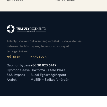
Túlsúlycsökkentő (bariátriai) műtétek Budapesten és
vidéken. Tartós fogyás, teljes orvosi csapat
támogatásával.
MŰTÉTEK
KAPCSOLAT
Gyomor bypass
+36 20 823 6419
Gyomor sleeve
Doktor24 – Etele Plaza
SASI bypass
Budai Egészségközpont
Áraink
MoBEK – Székesfehérvár
© 2026 Prof. Dr. Juhász Árpád – Túlsúlycsökkentő műtétek. Minden jog
fenntartva.