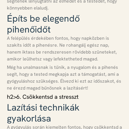
segítenek lenyugtatni az elmédet és a testedet, hogy
könnyebben elaludj.
Építs be elegendő
pihenőidőt
A felépülés érdekében fontos, hogy napközben is
szakíts időt a pihenésre.
Ne rohangálj egész nap,
hanem iktass be rendszeresen rövidebb szüneteket,
amikor leülhetsz vagy lefektetheted magad.
Még ha unalmasnak is tűnik, a nyugalom és a pihenés
segít, hogy a tested megkapja azt a támogatást, ami a
gyógyuláshoz szükséges.
Élvezd ki ezt az időszakot, és
ne érezd magad bűnösnek a lazításért!
h2>6. Csökkentsd a stresszt
Lazítási technikák
gyakorlása
A gyógyulás során kiemelten fontos, hogy csökkentsd a