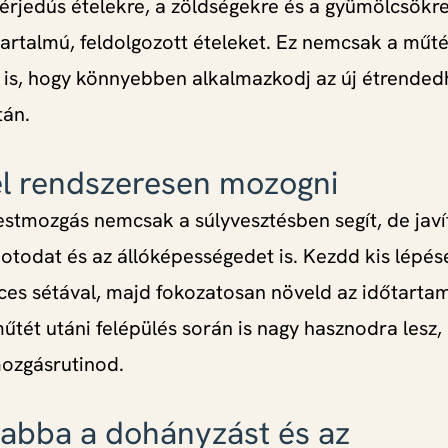
hérjedús ételekre, a zöldségekre és a gyümölcsökre
artalmú, feldolgozott ételeket. Ez nemcsak a műtétr
 is, hogy könnyebben alkalmazkodj az új étrended
tán.
el rendszeresen mozogni
estmozgás nemcsak a súlyvesztésben segít, de javít
potodat és az állóképességedet is. Kezdd kis lépés
ces sétával, majd fokozatosan növeld az időtartam
műtét utáni felépülés során is nagy hasznodra lesz
mozgásrutinod.
 abba a dohányzást és az