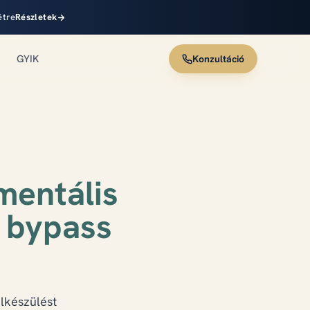
étre
Részletek
GYIK
Konzultáció
 mentális
 bypass
lkészülést