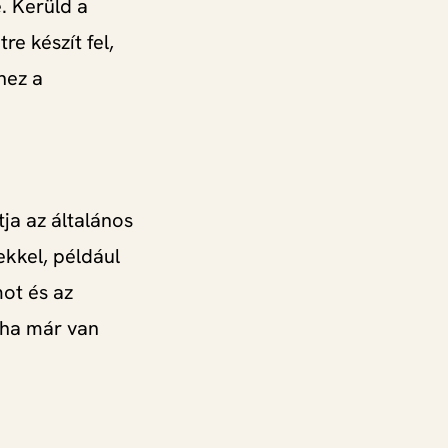
. Kerüld a
e készít fel,
hez a
ja az általános
ekkel, például
ot és az
, ha már van