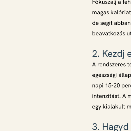
Fókuszálj a fe
magas kalóriat
de segít abban
beavatkozás u
2. Kezdj 
A rendszeres t
egészségi álla
napi 15-20 per
intenzitást. A 
egy kialakult 
3. Hagyd