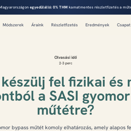
Magyarországon
egyedülálló:
0% THM
kamatmentes részletfizetés a műt
Módszerek
Áraink
Részletfizetés
Eredmények
Csapat
Olvasási idő
2-3 perc
észülj fel fizikai és
ntból a SASI gyomor
műtétre?
omor bypass műtét komoly elhatározás, amely alapos fe