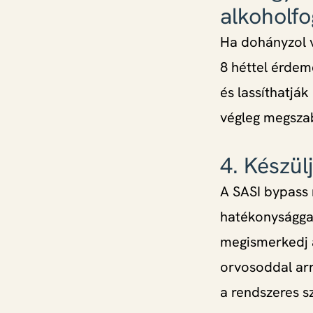
alkoholfo
Ha dohányzol v
8 héttel érdem
és lassíthatják
végleg megszab
4. Készül
A SASI bypass 
hatékonysággal
megismerkedj a
orvosoddal arr
a rendszeres sz