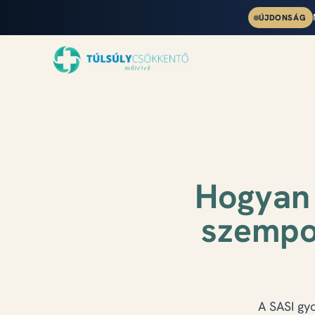
ÚJDONSÁG
Hogyan k
szempo
A SASI gy