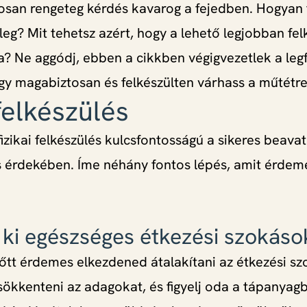
osan rengeteg kérdés kavarog a fejedben. Hogyan 
kileg? Mit tehetsz azért, hogy a lehető legjobban fel
a? Ne aggódj, ebben a cikkben végigvezetlek a le
y magabiztosan és felkészülten várhass a műtétre
 felkészülés
fizikai felkészülés kulcsfontosságú a sikeres beava
s érdekében. Íme néhány fontos lépés, amit érdem
s ki egészséges étkezési szokáso
őtt érdemes elkezdened átalakítani az étkezési sz
ökkenteni az adagokat, és figyelj oda a tápanyagb