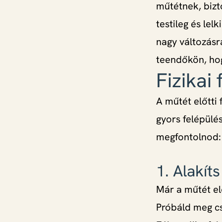
műtétnek, bizt
testileg és lel
nagy változásr
teendőkön, hog
Fizikai
A műtét előtti 
gyors felépülé
megfontolnod:
1. Alakít
Már a műtét el
Próbáld meg cs