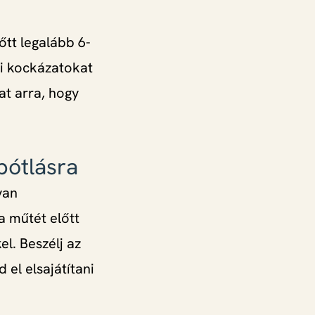
őtt legalább 6-
i kockázatokat
at arra, hogy
pótlásra
yan
a műtét előtt
l. Beszélj az
el elsajátítani