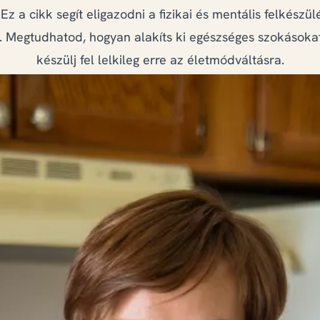
 Ez a cikk segít eligazodni a fizikai és mentális felkészül
. Megtudhatod, hogyan alakíts ki egészséges szokásokat
készülj fel lelkileg erre az életmódváltásra.