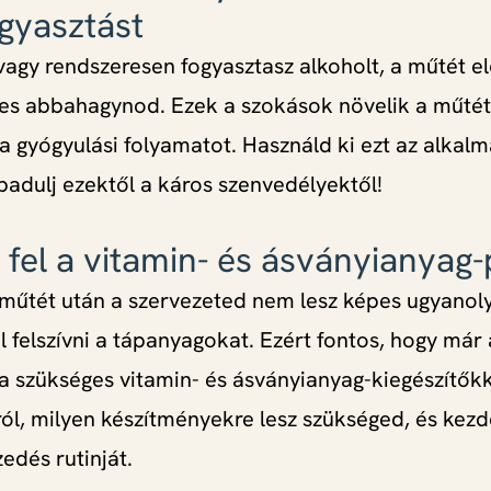
gyasztást
agy rendszeresen fogyasztasz alkoholt, a műtét el
es abbahagynod. Ezek a szokások növelik a műtét
 a gyógyulási folyamatot. Használd ki ezt az alkalm
adulj ezektől a káros szenvedélyektől!
j fel a vitamin- és ásványianyag-
műtét után a szervezeted nem lesz képes ugyanol
 felszívni a tápanyagokat. Ezért fontos, hogy már 
 szükséges vitamin- és ásványianyag-kiegészítőkke
ól, milyen készítményekre lesz szükséged, és kezdd 
edés rutinját.