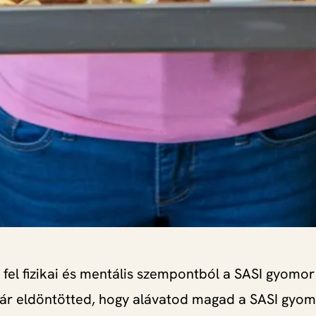
 fel fizikai és mentális szempontból a SASI gyomo
ár eldöntötted, hogy alávatod magad a SASI gyo