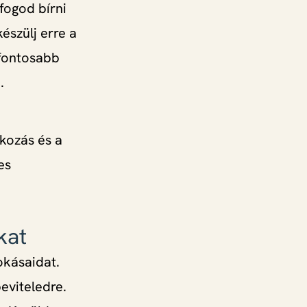
fogod bírni
készülj erre a
gfontosabb
.
tkozás és a
es
kat
okásaidat.
eviteledre.