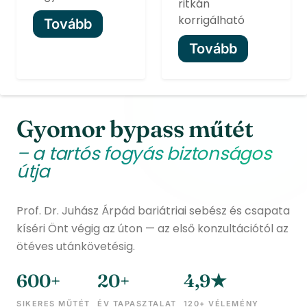
ritkán
korrigálható
Tovább
Tovább
Gyomor bypass műtét
– a tartós fogyás biztonságos
útja
Prof. Dr. Juhász Árpád bariátriai sebész és csapata
kíséri Önt végig az úton — az első konzultációtól az
ötéves utánkövetésig.
600+
20+
4,9★
SIKERES MŰTÉT
ÉV TAPASZTALAT
120+ VÉLEMÉNY