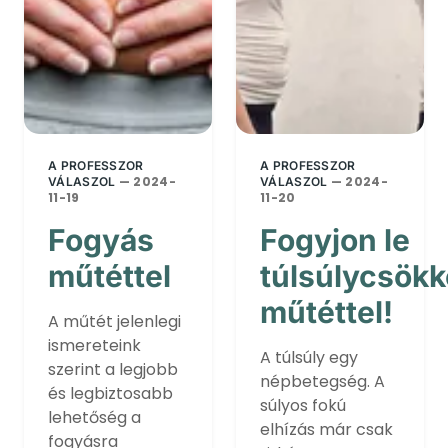
A PROFESSZOR
A PROFESSZOR
— 2024-
— 2024-
VÁLASZOL
VÁLASZOL
11-19
11-20
Fogyás
Fogyjon le
műtéttel
túlsúlycsök
műtéttel!
A műtét jelenlegi
ismereteink
A túlsúly egy
szerint a legjobb
népbetegség. A
és legbiztosabb
súlyos fokú
lehetőség a
elhízás már csak
fogyásra