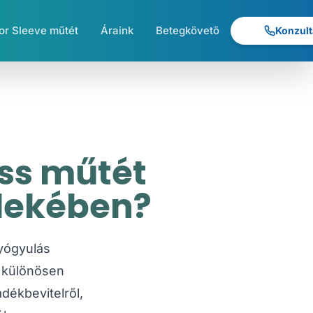
r Sleeve műtét
Áraink
Betegkövető
Konzult
ass műtét
rdekében?
gyógyulás
s különösen
dékbevitelről,