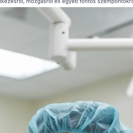
tkezésről, mozgásról és egyéb fontos szempontokró