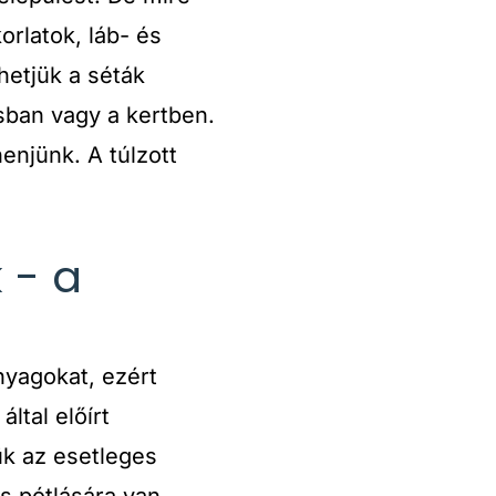
rlatok, láb- és
etjük a séták
sban vagy a kertben.
enjünk. A túlzott
 - a
nyagokat, ezért
ltal előírt
ük az esetleges
s pótlására van