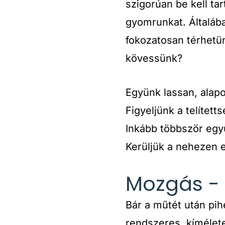
szigorúan be kell tar
gyomrunkat. Általáb
fokozatosan térhetün
kövessünk?
Együnk lassan, alap
Figyeljünk a telítet
Inkább többször egy
Kerüljük a nehezen e
Mozgás - 
Bár a műtét után pih
rendszeres, kímélete