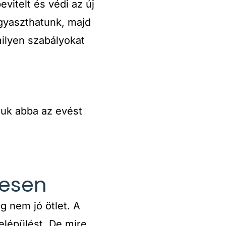
evitelt és védi az új
ogyaszthatunk, majd
milyen szabályokat
juk abba az evést
resen
g nem jó ötlet. A
elépülést. De mire