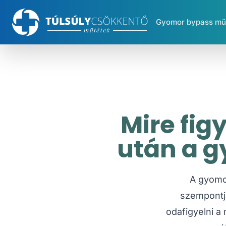
Gyomor bypass mű
Mire fig
után a g
A gyomor
szempontjá
odafigyelni a