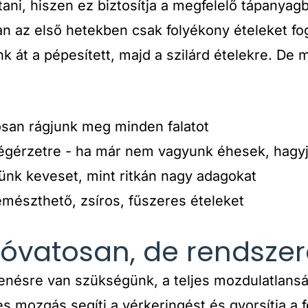
tani, hiszen ez biztosítja a megfelelő tápanyagb
an az első hetekben csak folyékony ételeket f
k át a pépesített, majd a szilárd ételekre. De 
osan rágjunk meg minden falatot
tségérzetre - ha már nem vagyunk éhesek, hagy
ünk keveset, mint ritkán nagy adagokat
mészthető, zsíros, fűszeres ételeket
óvatosan, de rendsze
enésre van szükségünk, a teljes mozdulatlansá
s mozgás segíti a vérkeringést és gyorsítja a f