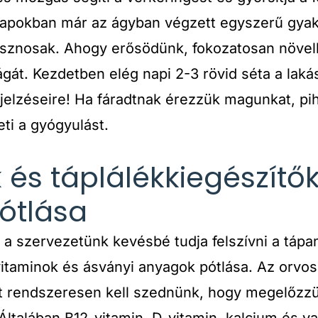
napokban már az ágyban végzett egyszerű gyako
sznosak. Ahogy erősödünk, fokozatosan növelh
gát. Kezdetben elég napi 2-3 rövid séta a laká
 jelzéseire! Ha fáradtnak érezzük magunkat, pih
eti a gyógyulást.
 és táplálékkiegészítők
ótlása
a szervezetünk kevésbé tudja felszívni a tápa
itaminok és ásványi anyagok pótlása. Az orvos á
et rendszeresen kell szednünk, hogy megelőzz
ltalában B12-vitamin, D-vitamin, kalcium és va