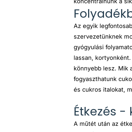
koncentrálnunk a si
Folyadékb
Az egyik legfontosab
szervezetünknek mos
gyógyulási folyamato
lassan, kortyonként.
könnyebb lesz. Mik a
fogyaszthatunk cukor
és cukros italokat, m
Étkezés -
A műtét után az étkez