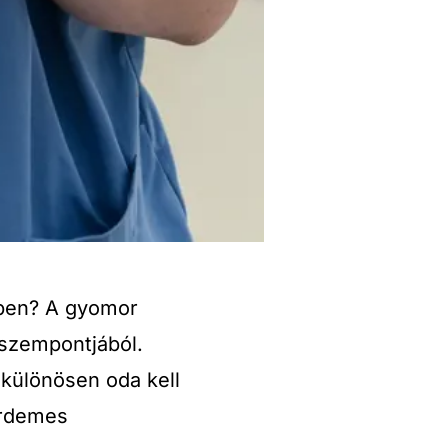
ében? A gyomor
 szempontjából.
 különösen oda kell
érdemes