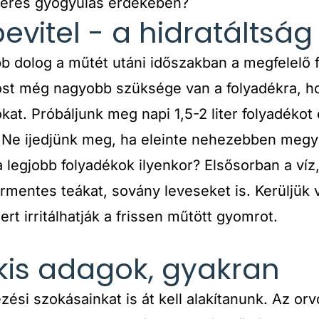
keres gyógyulás érdekében?
evitel - a hidratáltság
b dolog a műtét utáni időszakban a megfelelő f
t még nagyobb szüksége van a folyadékra, ho
kat. Próbáljunk meg napi 1,5-2 liter folyadékot 
 Ne ijedjünk meg, ha eleinte nehezebben megy 
 legjobb folyadékok ilyenkor? Elsősorban a víz,
mentes teákat, sovány leveseket is. Kerüljük 
ert irritálhatják a frissen műtött gyomrot.
 kis adagok, gyakran
ési szokásainkat is át kell alakítanunk. Az orvos