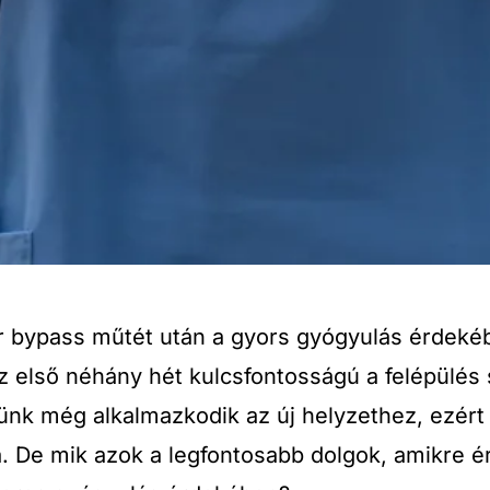
or bypass műtét után a gyors gyógyulás érdek
z első néhány hét kulcsfontosságú a felépülés
ünk még alkalmazkodik az új helyzethez, ezért
. De mik azok a legfontosabb dolgok, amikre 