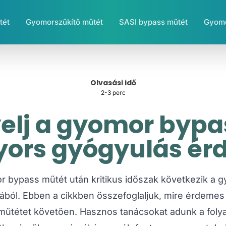
tét
Gyomorszűkítő műtét
SASI bypass műtét
Gyomo
Olvasási idő
2-3 perc
yelj a gyomor byp
yors gyógyulás é
 bypass műtét után kritikus időszak következik a 
ból. Ebben a cikkben összefoglaljuk, mire érdeme
 műtétet követően. Hasznos tanácsokat adunk a folya