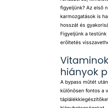
figyeljünk? Az első 
karmozgatások is ha
hosszát és gyakorisá
Figyeljünk a testünk
erőltetés visszaveth
Vitaminok
hiányok p
A bypass műtét után 
különösen fontos a v
táplálékkiegészítők
hiánybetegségeket. Á