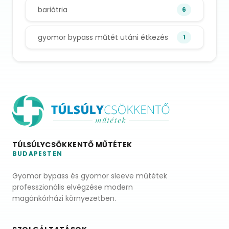
bariátria
6
gyomor bypass műtét utáni étkezés
1
TÚLSÚLYCSÖKKENTŐ MŰTÉTEK
BUDAPESTEN
Gyomor bypass és gyomor sleeve műtétek
professzionális elvégzése modern
magánkórházi környezetben.