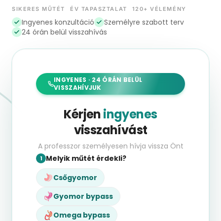
SIKERES MŰTÉT
ÉV TAPASZTALAT
120+ VÉLEMÉNY
Ingyenes konzultáció
Személyre szabott terv
24 órán belül visszahívás
INGYENES · 24 ÓRÁN BELÜL
VISSZAHÍVJUK
Kérjen
ingyenes
visszahívást
A professzor személyesen hívja vissza Önt
Melyik műtét érdekli?
1
Csőgyomor
Gyomor bypass
Omega bypass