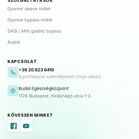
SZOLGÁLTATÁSOK
Gyomor sleeve műtét
Gyomor bypass műtét
SASI / Mini gastric bypass
Áraink
KAPCSOLAT
+36 20 823 6419
A professzor személyesen hívja vissza
Budai Egészségközpont
1126 Budapest, Királyhágó utca 1-3.
KÖVESSEN MINKET