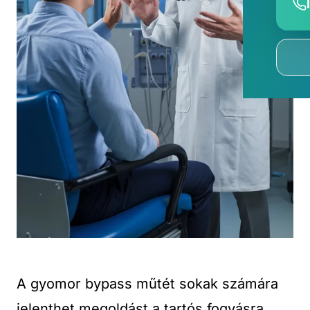
A gyomor bypass műtét sokak számára
jelenthet megoldást a tartós fogyásra,