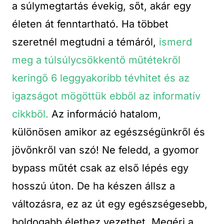
a súlymegtartás évekig, sőt, akár egy
életen át fenntartható. Ha többet
szeretnél megtudni a témáról,
ismerd
meg a túlsúlycsökkentő műtétekről
keringő 6 leggyakoribb tévhitet és az
igazságot mögöttük ebből az informatív
cikkből.
Az információ hatalom,
különösen amikor az egészségünkről és
jövőnkről van szó! Ne feledd, a gyomor
bypass műtét csak az első lépés egy
hosszú úton. De ha készen állsz a
változásra, ez az út egy egészségesebb,
boldogabb élethez vezethet. Megéri a