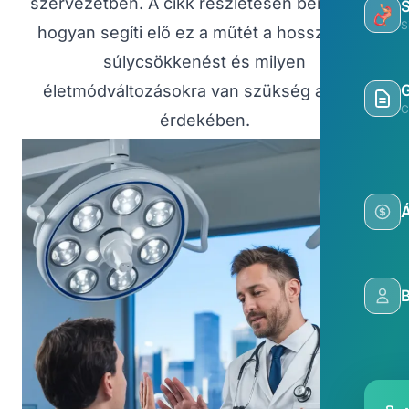
szervezetben. A cikk részletesen bemutatja,
S
hogyan segíti elő ez a műtét a hosszú távú
súlycsökkenést és milyen
életmódváltozásokra van szükség a siker
C
érdekében.
Á