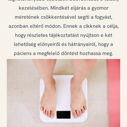
GYIK
kezelésében. Mindkét eljárás a gyomor
méretének csökkentésével segíti a fogyást,
azonban eltérő módon. Ennek a cikknek a célja,
+36 20 823 6419
hogy részletes tájékoztatást nyújtson e két
lehetőség előnyeiről és hátrányairól, hogy a
páciens a megfelelő döntést hozhassa meg.