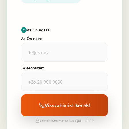
Az Ön adatai
2
Az Ön neve
Telefonszám
Visszahívást kérek!
Adatait bizalmasan kezeljük · GDPR