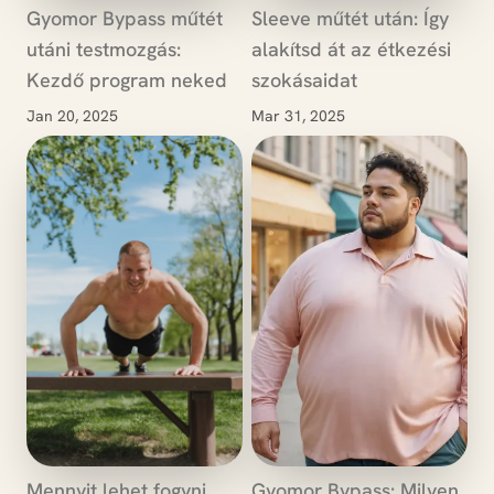
Gyomor Bypass műtét
Sleeve műtét után: Így
utáni testmozgás:
alakítsd át az étkezési
Kezdő program neked
szokásaidat
Jan 20, 2025
Mar 31, 2025
Mennyit lehet fogyni
Gyomor Bypass: Milyen