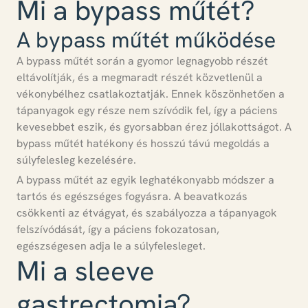
Mi a bypass műtét?
A bypass műtét működése
A bypass műtét során a gyomor legnagyobb részét
eltávolítják, és a megmaradt részét közvetlenül a
vékonybélhez csatlakoztatják.
Ennek köszönhetően a
tápanyagok egy része nem szívódik fel, így a páciens
kevesebbet eszik, és gyorsabban érez jóllakottságot. A
bypass műtét hatékony és hosszú távú megoldás a
súlyfelesleg kezelésére.
A bypass műtét az egyik leghatékonyabb módszer a
tartós és egészséges fogyásra.
A beavatkozás
csökkenti az étvágyat, és szabályozza a tápanyagok
felszívódását, így a páciens fokozatosan,
egészségesen adja le a súlyfelesleget.
Mi a sleeve
gastrectomia?