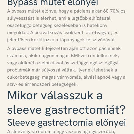
Bypass műtét előnyei
A bypass műtét előnye, hogy a páciens akár 60-70%-os
súlyvesztést is elérhet, ami a legtöbb elhízással
összefüggő betegség kezelésében is hatékony
megoldás.
A beavatkozás csökkenti az étvágyat, és
jelentősen korlátozza a tápanyagok felszívódását.
A bypass műtét kifejezetten ajánlott azon páciensek
számára, akik nagyon magas BMI-vel rendelkeznek,
vagy akiknél az elhízással összefüggő egészségügyi
problémák már súlyossá váltak.
Ilyenek lehetnek a
cukorbetegség, magas vérnyomás, alvási apnoé vagy a
szív- és érrendszeri betegségek.
Mikor válasszuk a
sleeve gastrectomiát?
Sleeve gastrectomia előnyei
A sleeve gastrectomia egy viszonylag egyszerűbb,