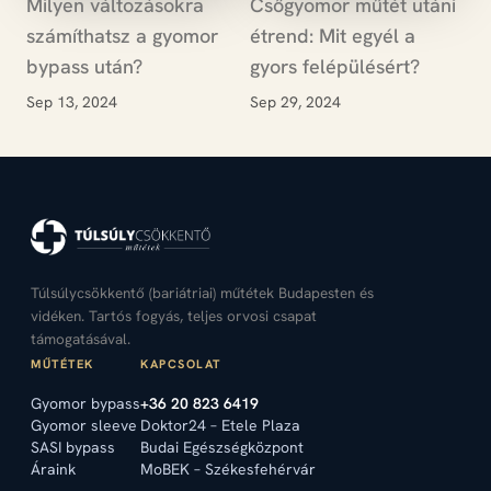
Milyen változásokra
Csőgyomor műtét utáni
számíthatsz a gyomor
étrend: Mit egyél a
bypass után?
gyors felépülésért?
Sep 13, 2024
Sep 29, 2024
Túlsúlycsökkentő (bariátriai) műtétek Budapesten és
vidéken. Tartós fogyás, teljes orvosi csapat
támogatásával.
MŰTÉTEK
KAPCSOLAT
Gyomor bypass
+36 20 823 6419
Gyomor sleeve
Doktor24 – Etele Plaza
SASI bypass
Budai Egészségközpont
Áraink
MoBEK – Székesfehérvár