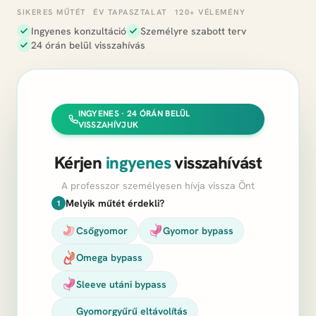
SIKERES MŰTÉT
ÉV TAPASZTALAT
120+ VÉLEMÉNY
Ingyenes konzultáció
Személyre szabott terv
24 órán belül visszahívás
INGYENES · 24 ÓRÁN BELÜL
VISSZAHÍVJUK
Kérjen
ingyenes
visszahívást
A professzor személyesen hívja vissza Önt
Melyik műtét érdekli?
1
Csőgyomor
Gyomor bypass
Omega bypass
Sleeve utáni bypass
Gyomorgyűrű eltávolítás