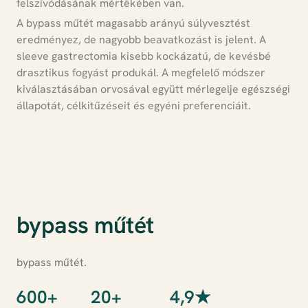
felszívódásának mértékében van.
A bypass műtét magasabb arányú súlyvesztést
eredményez, de nagyobb beavatkozást is jelent. A
sleeve gastrectomia kisebb kockázatú, de kevésbé
drasztikus fogyást produkál. A megfelelő módszer
kiválasztásában orvosával együtt mérlegelje egészségi
állapotát, célkitűzéseit és egyéni preferenciáit.
bypass műtét
bypass műtét.
600+
20+
4,9★