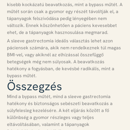
kisebb kockázatú beavatkozás, mint a bypass műtét.
A
műtét során csak a gyomor egy részét távolítják el, a
tápanyagok felszívódása pedig lényegében nem
változik. Ennek köszönhetően a páciens kevesebbet
ehet, de a tápanyagok hasznosulása megmarad.
A sleeve gastrectomia ideális választás lehet azon
páciensek számára, akik nem rendelkeznek túl magas
BMI-vel, vagy akiknél az elhízással összefüggő
betegségek még nem súlyosak.
A beavatkozás
hatékony a fogyásban, de kevésbé radikális, mint a
bypass műtét.
Összegzés
Mind a bypass műtét, mind a sleeve gastrectomia
hatékony és biztonságos sebészeti beavatkozás a
súlyfelesleg kezelésére. A két eljárás között a fő
különbség a gyomor részleges vagy teljes
eltávolításában, valamint a tápanyagok