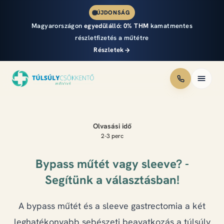
ÚJDONSÁG
Magyarországon
egyedülálló:
0% THM
kamatmentes
részletfizetés a műtétre
Részletek
Módszerek
Olvasási idő
Áraink
2-3 perc
Részletfizetés
Bypass műtét vagy sleeve? -
Segítünk a választásban!
Eredmények
A bypass műtét és a sleeve gastrectomia a két
Csapat
leghatékonyabb sebészeti beavatkozás a túlsúly